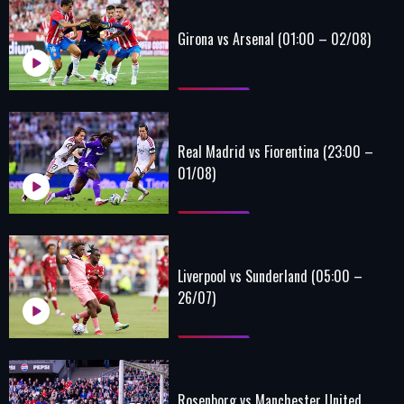
Girona vs Arsenal (01:00 – 02/08)
Real Madrid vs Fiorentina (23:00 –
01/08)
Liverpool vs Sunderland (05:00 –
26/07)
Rosenborg vs Manchester United