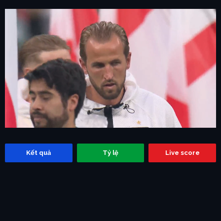
Kết quả
Tỷ lệ
Live score