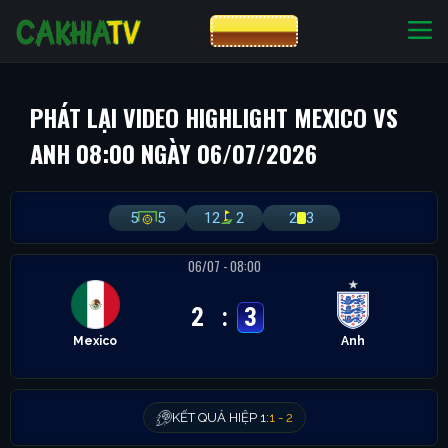
CƯỢC 8XBET
NHÀ CÁI UY TÍN
CƯỢC 8XBET
PHÁT LẠI VIDEO HIGHLIGHT MEXICO VS
ANH 08:00 NGÀY 06/07/2026
5
5
12
2
2
3
06/07 - 08:00
2
:
3
Mexico
Anh
KẾT QUẢ HIỆP 1:
1 - 2