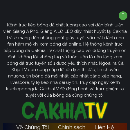
Kênh trực tiếp bóng đá chất lượng cao với dàn bình luận
viên Giàng A Pho, Giàng A Lử, LEO đầy nhiệt huyết tại Cakhia
TV sẽ mang đến những phút giây tuyệt vời nhất dành cho
fan hâm mộ khi xem bóng đá online. Hệ thống kênh trực
tiếp bóng đá Cakhia TV chất lượng cao với đường truyền ổn
định, không lỗi, không lag và luôn luôn là nền tảng xem
bóng đá trực tuyến số 1 được yêu thích nhất. Ngoài ra Cà
Khịa TV còn cung cấp dữ liệu lịch thi đấu, tin chuyển
nhượng, tin bóng đá mới nhất, cập nhật bảng xếp hạng,
livescore, tỷ lệ kèo nhà cái uy tín. Truy cập ngay kênh
tructiepbongda CakhiaTV để đồng hành và trải nghiệm sự
tuyệt vời của bóng đá cùng chúng tôi.
Về Chúng Tôi
Chính sách
Liên Hệ