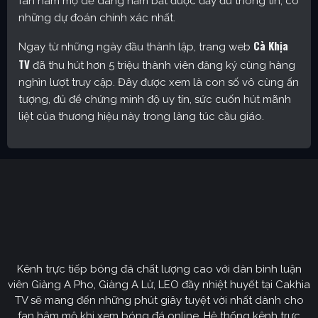
fan hâm mộ dễ dàng nắm bắt được đầy đủ thông tin, có
những dự đoán chính xác nhất.
Cà Khịa
Ngay từ những ngày đầu thành lập, trang web
TV
đã thu hút hơn 5 triệu thành viên đăng ký cùng hàng
nghìn lượt truy cập. Đây được xem là con số vô cùng ấn
tượng, đủ để chứng minh độ uy tín, sức cuốn hút mãnh
liệt của thương hiệu này trong làng túc cầu giáo.
Cakhia TV – Kênh trực tiếp bóng đá được yêu thích nhất
hiện nay
Định hướng phát triển của trang web
CakhiaTV
Kênh trực tiếp bóng đá chất lượng cao với dàn bình luận
Cakhia TV
định hướng vươn mình trở thành chuyên trang
viên Giàng A Pho, Giàng A Lử, LEO đầy nhiệt huyết tại Cakhia
bóng đá trực tuyến
truyền thông
số một tại Việt Nam.
TV sẽ mang đến những phút giây tuyệt vời nhất dành cho
Tầm nhìn chiến lược của nền tảng tập trung vào việc
fan hâm mộ khi xem bóng đá online. Hệ thống kênh trực