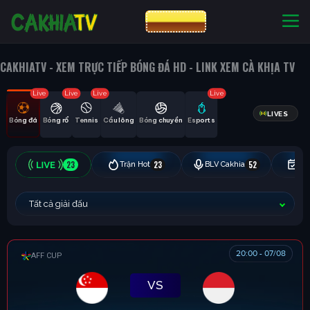
CƯỢC 8XBET
NHÀ CÁI UY TÍN
CƯỢC 8XBET
CAKHIATV - XEM TRỰC TIẾP BÓNG ĐÁ HD - LINK XEM CÀ KHỊA TV
Live
Live
Live
Live
LIVES
Bóng đá
Bóng rổ
Tennis
Cầu lông
Bóng chuyền
Esports
23
23
52
Trận Hot
BLV Cakhia
Hô
Tất cả giải đấu
20:00 - 07/08
ASEAN CHAMPIONSHIP
VS