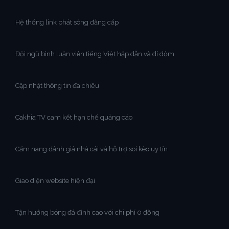
Hệ thống link phát sóng đẳng cấp
Đội ngũ bình luận viên tiếng Việt hấp dẫn và dí dỏm
Cập nhật thông tin đa chiều
Cakhia TV cam kết hạn chế quảng cáo
Cẩm nang đánh giá nhà cái và hỗ trợ soi kèo uy tín
Giao diện website hiện đại
Tận hưởng bóng đá đỉnh cao với chi phí 0 đồng