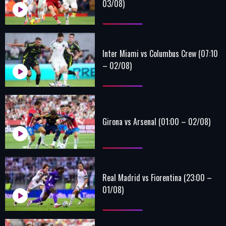
03/08)
Inter Miami vs Columbus Crew (07:10
– 02/08)
Girona vs Arsenal (01:00 – 02/08)
Real Madrid vs Fiorentina (23:00 –
01/08)