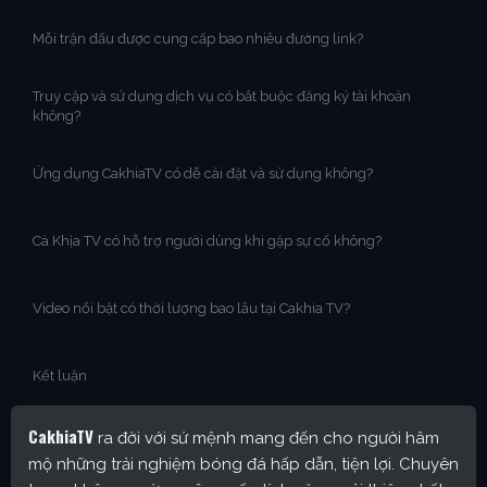
Mỗi trận đấu được cung cấp bao nhiêu đường link?
Truy cập và sử dụng dịch vụ có bắt buộc đăng ký tài khoản
không?
Ứng dụng CakhiaTV có dễ cài đặt và sử dụng không?
Cà Khịa TV có hỗ trợ người dùng khi gặp sự cố không?
Video nổi bật có thời lượng bao lâu tại Cakhia TV?
Kết luận
CakhiaTV
ra đời với sứ mệnh mang đến cho người hâm
mộ những trải nghiệm bóng đá hấp dẫn, tiện lợi. Chuyên