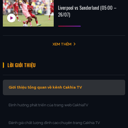
Liverpool vs Sunderland (05:00 –
26/07)
XEM THÊM
LỜI GIỚI THIỆU
Giới thiệu tổng quan về kênh Cakhia TV
Định hướng phát triển của trang web CakhiaTV
Đánh giá chất lượng đỉnh cao chuyên trang Cakhia TV