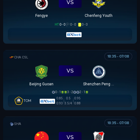
VS
Fengye
Chenfeng Youth
HT
0 - 0
0 - 0
0 - 0
18:35 - 07/08
NGOẠI HẠNG TRUNG QUỐC
VS
Beijing Guoan
Shenzhen Peng City
0 - 1
3 - 2
2 - 1
0.85
0.5
0.95
TOM
0.93
3.5/4
0.88
18:35 - 07/08
SHANGHAI FUTURE STAR CUP
VS