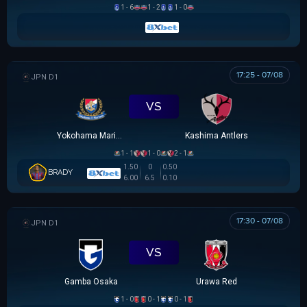
1 - 6
1 - 2
1 - 0
17:25 - 07/08
J1 LEAGUE
VS
Yokohama Marinos
Kashima Antlers
1 - 1
1 - 0
2 - 1
1.50
0
0.50
BRADY
6.00
6.5
0.10
17:30 - 07/08
J1 LEAGUE
VS
Gamba Osaka
Urawa Red
1 - 0
0 - 1
0 - 1