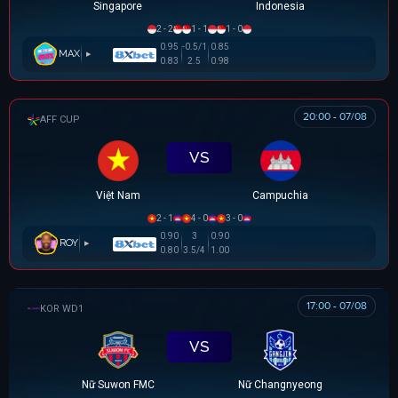
Singapore
Indonesia
2 - 2
1 - 1
1 - 0
0.95
-0.5/1
0.85
MAX
▸
0.83
2.5
0.98
20:00 - 07/08
ASEAN CHAMPIONSHIP
VS
Việt Nam
Campuchia
2 - 1
4 - 0
3 - 0
0.90
3
0.90
ROY
▸
0.80
3.5/4
1.00
17:00 - 07/08
WK LEAGUE
VS
Nữ Suwon FMC
Nữ Changnyeong