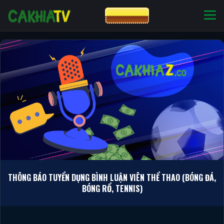
CƯỢC 8XBET
NHÀ CÁI UY TÍN
CƯỢC 8XBET
THÔNG BÁO TUYỂN DỤNG BÌNH LUẬN VIÊN THỂ THAO
(BÓNG ĐÁ,
BÓNG RỔ, TENNIS)