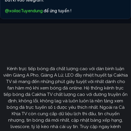
bất kì vào telegram:
@xoilacTuyendung
để ứng tuyển !
Kênh trực tiếp bóng đá chất lượng cao với dàn bình luận
viên Giàng A Pho, Giàng A Lử, LEO đầy nhiệt huyết tại Cakhia
TV sẽ mang đến những phút giây tuyệt vời nhất dành cho
fan hâm mộ khi xem bóng đá online. Hệ thống kênh trực
tiếp bóng đá Cakhia TV chất lượng cao với đường truyền ổn
định, không lỗi, không lag và luôn luôn là nền tảng xem
bóng đá trực tuyến số 1 được yêu thích nhất. Ngoài ra Cà
Khịa TV còn cung cấp dữ liệu lịch thi đấu, tin chuyển
nhượng, tin bóng đá mới nhất, cập nhật bảng xếp hạng,
livescore, tỷ lệ kèo nhà cái uy tín. Truy cập ngay kênh