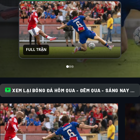
FULL TRẬN
XEM LẠI BÓNG ĐÁ HÔM QUA - ĐÊM QUA - SÁNG NAY FULL