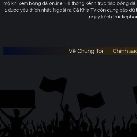
mộ khi xem bóng đá online. Hệ thống kênh trực tiếp bóng đá 
1 được yêu thích nhất. Ngoài ra Cà Khịa TV còn cung cấp dữ li
ngay kênh tructiepbon
Về Chúng Tôi
Chính sá