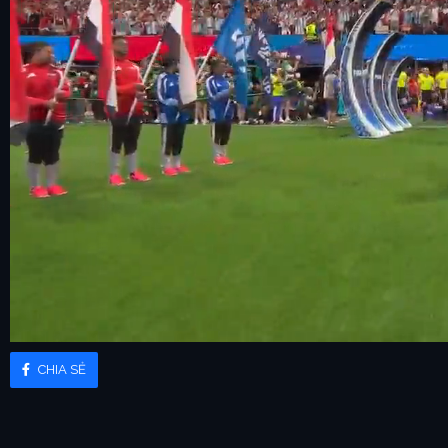
CHIA SẺ