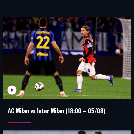
AC Milan vs Inter Milan (18:00 – 05/08)