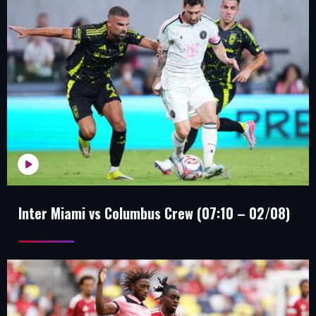
Inter Miami vs Columbus Crew (07:10 – 02/08)