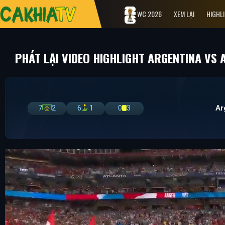
WC 2026
XEM LẠI
HIGHL
PHÁT LẠI VIDEO HIGHLIGHT ARGENTINA VS 
7
2
6
1
0
3
Ar