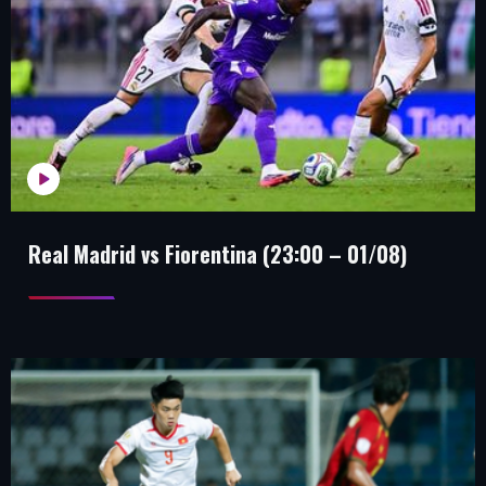
Real Madrid vs Fiorentina (23:00 – 01/08)