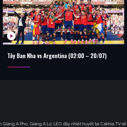
Tây Ban Nha vs Argentina (02:00 – 20/07)
ên Giàng A Pho, Giàng A Lử, LEO đầy nhiệt huyết tại Cakhia TV 