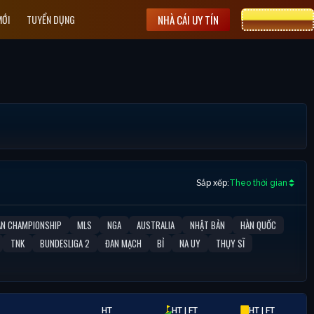
MỚI
TUYỂN DỤNG
NHÀ CÁI UY TÍN
CƯỢC 8XBET
Sắp xếp:
Theo thời gian
AN CHAMPIONSHIP
MLS
NGA
AUSTRALIA
NHẬT BẢN
HÀN QUỐC
TNK
BUNDESLIGA 2
ĐAN MẠCH
BỈ
NA UY
THỤY SĨ
HT
HT | FT
HT | FT