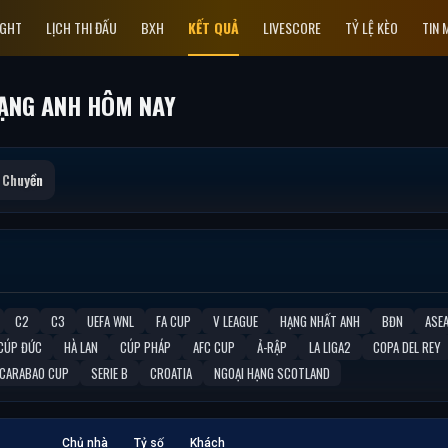
IGHT
LỊCH THI ĐẤU
BXH
KẾT QUẢ
LIVESCORE
TỶ LỆ KÈO
TIN 
HẠNG ANH HÔM NAY
 Chuyền
C2
C3
UEFA WNL
FA CUP
V LEAGUE
HẠNG NHẤT ANH
BĐN
ASE
CÚP ĐỨC
HÀ LAN
CÚP PHÁP
AFC CUP
Ả-RẬP
LA LIGA2
COPA DEL REY
CARABAO CUP
SERIE B
CROATIA
NGOẠI HẠNG SCOTLAND
Chủ nhà
Tỷ số
Khách