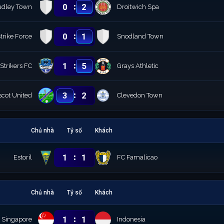
:
0
2
dley Town
Droitwich Spa
:
0
1
rike Force
Snodland Town
:
1
5
 Strikers FC
Grays Athletic
:
3
2
scot United
Clevedon Town
Chủ nhà
Tỷ số
Khách
:
1
1
Estoril
FC Famalicao
Chủ nhà
Tỷ số
Khách
:
1
1
Singapore
Indonesia