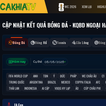
WC 2026
XEM LẠI
HIGHL
CẬP NHẬT KẾT QUẢ BÓNG ĐÁ - KQBD NGOẠI 
Bóng Đá
Bóng Rổ
Tennis
Cầu Lông
Bóng
Hôm nay
Cụ thể
FIFA WORLD CUP
ANH
TBN
Ý
ĐỨC
PHÁP
WC CHÂU ÂU
C1
TRUNG QUỐC
ARGENTINA
BRAZIL
MEXICO
COPPA ITALIA
AFC
THÁI LAN
INDONESIA
AI CẬP
VĐQG HY LẠP
ÁO
CÚP CHÂU PHI
FA Cup