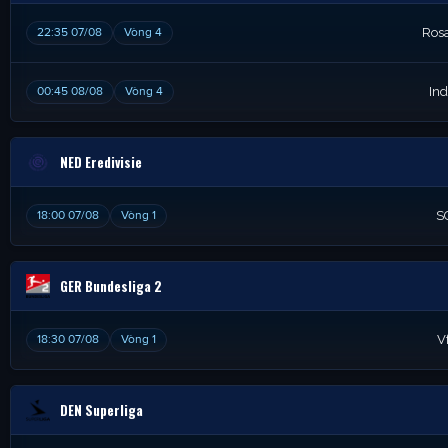
22:35 07/08
Vòng 4
Rosa
00:45 08/08
Vòng 4
Ind
NED Eredivisie
18:00 07/08
Vòng 1
S
GER Bundesliga 2
18:30 07/08
Vòng 1
V
DEN Superliga