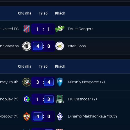
Chủ nhà
Tỷ số
Khách
:
1
1
t United FC
Druitt Rangers
:
4
0
n Spartans
Inter Lions
Chủ nhà
Tỷ số
Khách
:
3
4
ntey Youth
Nizhniy Novgorod (Y)
:
1
3
nopliev (Y)
FK Krasnodar (Y)
:
4
0
Moscow (Y)
Dinamo Makhachkala Youth