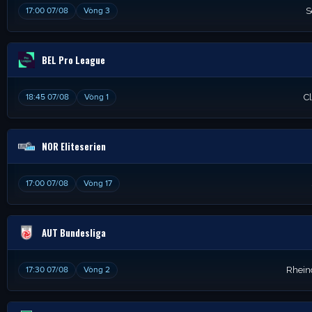
17:00 07/08
Vòng 3
S
BEL Pro League
18:45 07/08
Vòng 1
C
NOR Eliteserien
17:00 07/08
Vòng 17
AUT Bundesliga
17:30 07/08
Vòng 2
Rhein