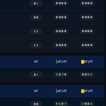
0
-
0
|
0
-
0
0
-
0
|
0
-
0
0
:
1
0
-
0
|
0
-
0
0
-
0
|
0
-
0
0
:
0
0
-
0
|
0
-
0
0
-
0
|
0
-
0
1
:
1
0
-
0
|
0
-
0
0
-
0
|
0
-
0
1
:
1
HT
HT | FT
HT | FT
5
-
2
|
7
-
6
0
-
0
|
1
-
2
0
:
1
HT
HT | FT
HT | FT
1
-
3
|
3
-
7
1
-
0
|
3
-
4
0
:
0