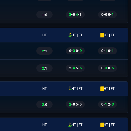
3
-
0
|
4
-
1
0
-
0
|
0
-
1
1
:
0
HT
HT | FT
HT | FT
0
-
3
|
0
-
9
0
-
1
|
0
-
1
2
:
1
2
-
4
|
5
-
6
0
-
3
|
0
-
5
2
:
1
HT
HT | FT
HT | FT
2
-
0
|
5
-
5
0
-
1
|
2
-
3
2
:
0
HT
HT | FT
HT | FT