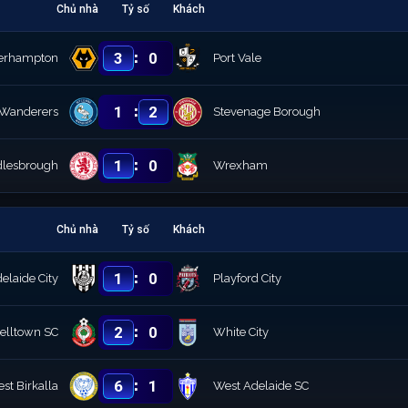
Chủ nhà
Tỷ số
Khách
:
3
0
erhampton
Port Vale
:
1
2
Wanderers
Stevenage Borough
:
1
0
dlesbrough
Wrexham
Chủ nhà
Tỷ số
Khách
:
1
0
elaide City
Playford City
:
2
0
lltown SC
White City
:
6
1
st Birkalla
West Adelaide SC