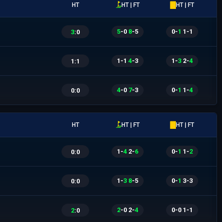
HT
HT | FT
HT | FT
5
-
0
|
8
-
5
0
-
1
|
1
-
1
3
:
0
1
-
1
|
4
-
3
1
-
3
|
2
-
4
1
:
1
4
-
0
|
7
-
3
0
-
1
|
1
-
4
0
:
0
HT
HT | FT
HT | FT
1
-
4
|
2
-
6
0
-
1
|
1
-
2
0
:
0
1
-
3
|
8
-
5
0
-
1
|
3
-
3
0
:
0
2
-
0
|
2
-
4
0
-
0
|
1
-
1
2
:
0