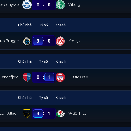
:
0
0
onderjyske
Viborg
Chủ nhà
Tỷ số
Khách
:
3
0
lub Brugge
Kortrijk
Chủ nhà
Tỷ số
Khách
:
0
1
Sandefjord
KFUM Oslo
Chủ nhà
Tỷ số
Khách
:
3
1
dorf Altach
WSG Tirol