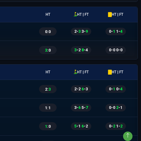
HT
HT | FT
HT | FT
2
-
3
|
3
-
9
0
-
1
|
1
-
4
0
:
0
3
-
2
|
8
-
4
0
-
0
|
0
-
0
3
:
0
HT
HT | FT
HT | FT
2
-
2
|
6
-
3
0
-
1
|
0
-
4
2
:
3
3
-
6
|
5
-
7
0
-
0
|
2
-
1
1
:
1
5
-
1
|
6
-
2
0
-
2
|
1
-
2
1
:
0