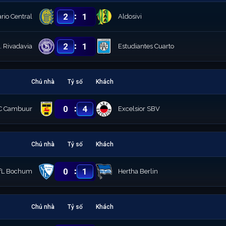
:
2
1
rio Central
Aldosivi
:
2
1
. Rivadavia
Estudiantes Cuarto
Chủ nhà
Tỷ số
Khách
:
0
4
C Cambuur
Excelsior SBV
Chủ nhà
Tỷ số
Khách
:
0
1
fL Bochum
Hertha Berlin
Chủ nhà
Tỷ số
Khách