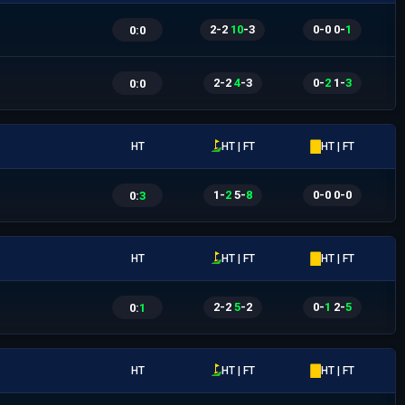
2
-
2
|
10
-
3
0
-
0
|
0
-
1
0
:
0
2
-
2
|
4
-
3
0
-
2
|
1
-
3
0
:
0
HT
HT | FT
HT | FT
1
-
2
|
5
-
8
0
-
0
|
0
-
0
0
:
3
HT
HT | FT
HT | FT
2
-
2
|
5
-
2
0
-
1
|
2
-
5
0
:
1
HT
HT | FT
HT | FT