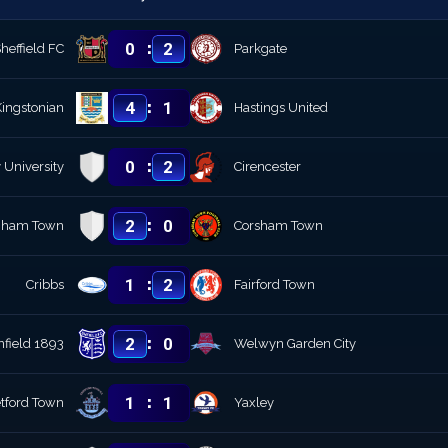
:
0
2
heffield FC
Parkgate
:
4
1
Kingstonian
Hastings United
:
0
2
 University
Cirencester
:
2
0
gham Town
Corsham Town
:
1
2
Cribbs
Fairford Town
:
2
0
nfield 1893
Welwyn Garden City
:
1
1
tford Town
Yaxley