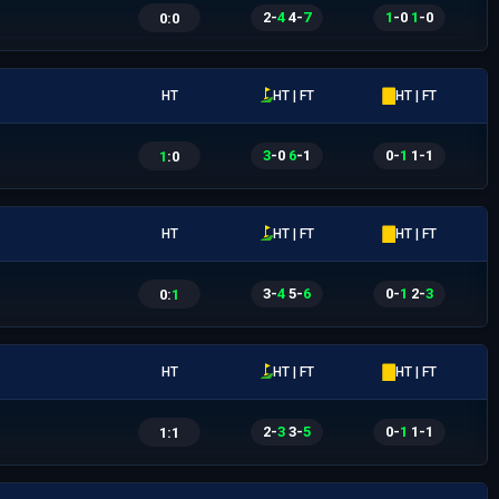
2
-
4
|
4
-
7
1
-
0
|
1
-
0
0
:
0
HT
HT | FT
HT | FT
3
-
0
|
6
-
1
0
-
1
|
1
-
1
1
:
0
HT
HT | FT
HT | FT
3
-
4
|
5
-
6
0
-
1
|
2
-
3
0
:
1
HT
HT | FT
HT | FT
2
-
3
|
3
-
5
0
-
1
|
1
-
1
1
:
1