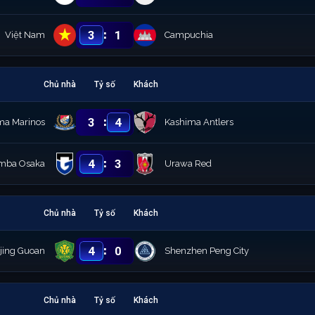
:
3
1
Việt Nam
Campuchia
Chủ nhà
Tỷ số
Khách
:
3
4
a Marinos
Kashima Antlers
:
4
3
mba Osaka
Urawa Red
Chủ nhà
Tỷ số
Khách
:
4
0
ijing Guoan
Shenzhen Peng City
Chủ nhà
Tỷ số
Khách