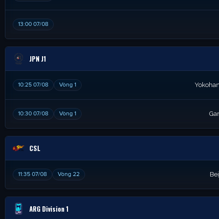
13:00 07/08
JPN J1
10:25 07/08
Vòng 1
Yokoham
10:30 07/08
Vòng 1
Ga
CSL
11:35 07/08
Vòng 22
Be
ARG Division 1