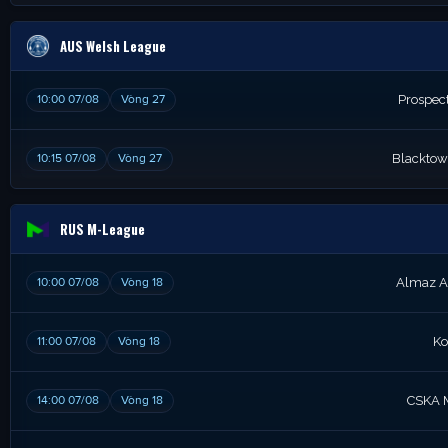
AUS Welsh League
10:00 07/08
Vòng 27
Prospec
10:15 07/08
Vòng 27
Blacktow
RUS M-League
10:00 07/08
Vòng 18
Almaz A
11:00 07/08
Vòng 18
Ko
14:00 07/08
Vòng 18
CSKA 