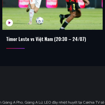
Timor Leste vs Việt Nam (20:30 – 24/07)
ên Giàng A Pho, Giàng A Lử, LEO đầy nhiệt huyết tại Cakhia TV 