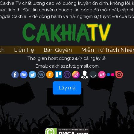
Cakhia TV chất lượng cao với đường truyền ổn định, không lỗi, 
ệu lịch thi đấu, tin chuyển nhượng, tin bóng đá mới nhất, cập nhậ
gda CakhiaTV để đồng hành và trải nghiệm sự tuyệt vời của b
ch
Liên Hệ
Bản Quyền
Miễn Trừ Trách Nhi
Thời gian hoạt động: 24/7 cả ngày lễ.
Email:
cakhiazz.tv@gmail.com
Lấy mã