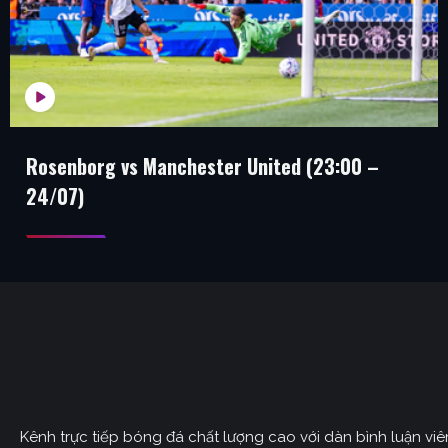
Rosenborg vs Manchester United (23:00 –
24/07)
Kênh trực tiếp bóng đá chất lượng cao với dàn bình luận vi