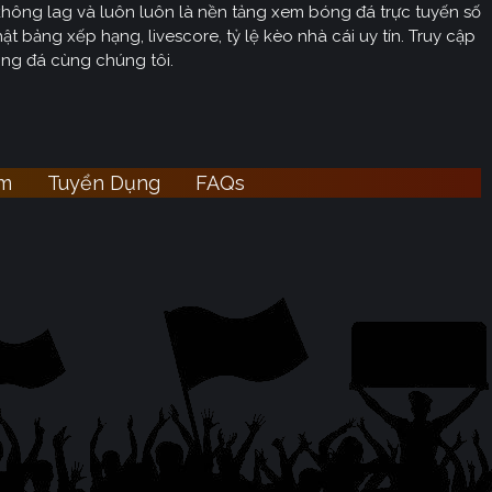
không lag và luôn luôn là nền tảng xem bóng đá trực tuyến số
t bảng xếp hạng, livescore, tỷ lệ kèo nhà cái uy tín. Truy cập
óng đá cùng chúng tôi.
ệm
Tuyển Dụng
FAQs