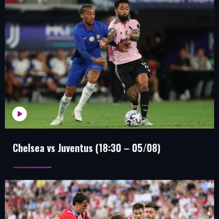
Chelsea vs Juventus (18:30 – 05/08)