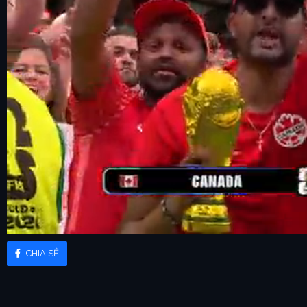
CHIA SẺ