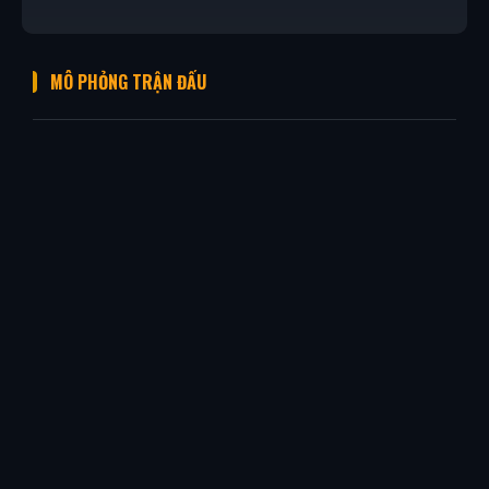
MÔ PHỎNG TRẬN ĐẤU