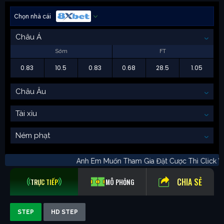
Chọn nhà cái
Châu Á
Sớm
FT
0.83
10.5
0.83
0.68
28.5
1.05
Châu Âu
Tài xỉu
Ném phạt
Anh Em Muốn Tham Gia Đặt Cược Thì C
CHIA SẺ
TRỰC TIẾP
MÔ PHỎNG
STEP
HD STEP