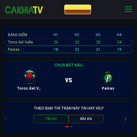
CƯỢC 8XBET
NHÀ CÁI UY TÍN
CƯỢC 8XBET
BẢNG ĐIỂM
H1
H2
H3
H4
Toros del Valle
26
32
28
24
Paisas
18
22
21
19
CHƯA BẮT ĐẦU
vs
Toros del Valle
Paisas
THEO BẠN THÌ TRẬN NÀY TÀI HAY XỈU?
TÀI 0%
XỈU 0%