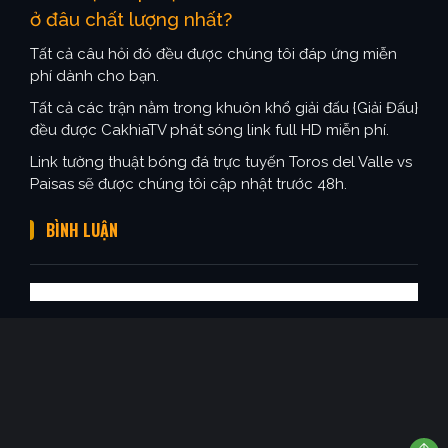
ở đâu chất lượng nhất?
Tất cả câu hỏi đó đều được chúng tôi đáp ứng miễn
phí dành cho bạn.
Tất cả các trận nằm trong khuôn khổ giải đấu {Giải Đấu}
đều được CakhiaTV phát sóng link full HD miễn phí.
Link tường thuật bóng đá trực tuyến Toros del Valle vs
Paisas sẽ được chúng tôi cập nhật trước 48h.
BÌNH LUẬN