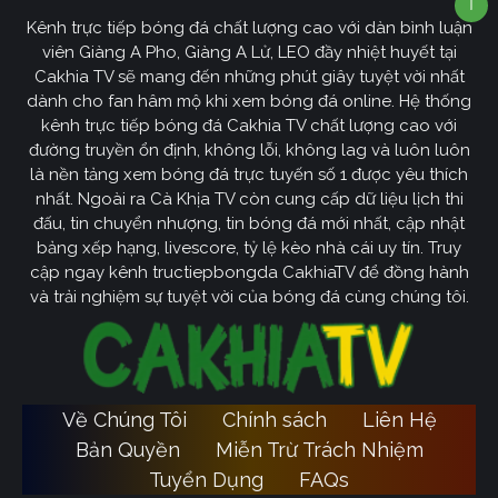
Kênh trực tiếp bóng đá chất lượng cao với dàn bình luận
viên Giàng A Pho, Giàng A Lử, LEO đầy nhiệt huyết tại
Cakhia TV sẽ mang đến những phút giây tuyệt vời nhất
dành cho fan hâm mộ khi xem bóng đá online. Hệ thống
kênh trực tiếp bóng đá Cakhia TV chất lượng cao với
đường truyền ổn định, không lỗi, không lag và luôn luôn
là nền tảng xem bóng đá trực tuyến số 1 được yêu thích
nhất. Ngoài ra Cà Khịa TV còn cung cấp dữ liệu lịch thi
đấu, tin chuyển nhượng, tin bóng đá mới nhất, cập nhật
bảng xếp hạng, livescore, tỷ lệ kèo nhà cái uy tín. Truy
cập ngay kênh tructiepbongda CakhiaTV để đồng hành
và trải nghiệm sự tuyệt vời của bóng đá cùng chúng tôi.
Về Chúng Tôi
Chính sách
Liên Hệ
Bản Quyền
Miễn Trừ Trách Nhiệm
Tuyển Dụng
FAQs