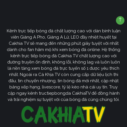
Kênh trực tiếp bóng đá chất lượng cao với dàn bình luận
viên Giàng A Pho, Giàng A Lử, LEO đầy nhiệt huyết tại
Cakhia TV sẽ mang đến những phút giây tuyệt vời nhất
dành cho fan hâm mộ khi xem bóng đá online. Hệ thống
kênh trực tiếp bóng đá Cakhia TV chất lượng cao với
đường truyền ổn định, không lỗi, không lag và luôn luôn
là nền tảng xem bóng đá trực tuyến số 1 được yêu thích
nhất. Ngoài ra Cà Khịa TV còn cung cấp dữ liệu lịch thi
đấu, tin chuyển nhượng, tin bóng đá mới nhất, cập nhật
bảng xếp hạng, livescore, tỷ lệ kèo nhà cái uy tín. Truy
cập ngay kênh tructiepbongda CakhiaTV để đồng hành
và trải nghiệm sự tuyệt vời của bóng đá cùng chúng tôi.