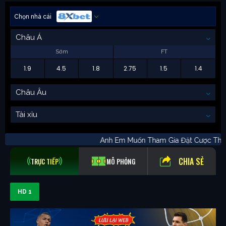
Chọn nhà cái
Châu Á
Sớm
FT
1.9
4.5
1.8
2.75
1.5
1.4
Châu Âu
Tài xỉu
Anh Em Muốn Tham Gia Đặt Cược 
CHIA SẺ
TRỰC TIẾP
MÔ PHỎNG
HD 1