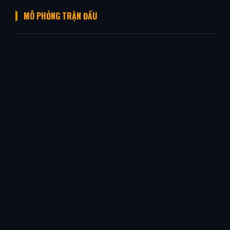
MÔ PHỎNG TRẬN ĐẤU