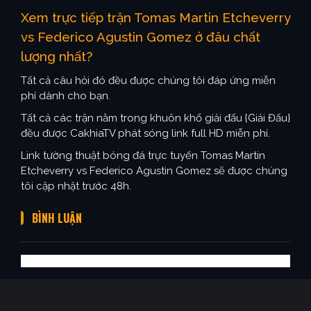
Xem trực tiếp trận Tomas Martin Etcheverry
vs Federico Agustin Gomez ở đâu chất
lượng nhất?
Tất cả câu hỏi đó đều được chúng tôi đáp ứng miễn
phí dành cho bạn.
Tất cả các trận nằm trong khuôn khổ giải đấu {Giải Đấu}
đều được CakhiaTV phát sóng link full HD miễn phí.
Link tường thuật bóng đá trực tuyến Tomas Martin
Etcheverry vs Federico Agustin Gomez sẽ được chúng
tôi cập nhật trước 48h.
BÌNH LUẬN