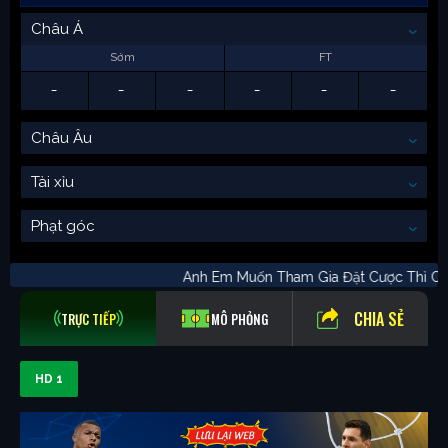
Châu Á
Sớm
FT
-
-
-
-
-
-
Châu Âu
Tài xỉu
Phạt góc
Anh Em Muốn Tham Gia Đặt Cược Th
CHIA SẺ
TRỰC TIẾP
MÔ PHỎNG
HD 1