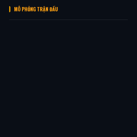
MÔ PHỎNG TRẬN ĐẤU