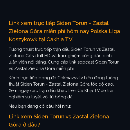
Link xem trực tiếp Siden Torun - Zastal
Zielona Góra miễn phí hôm nay Polska Liga
Koszykowk tại Cakhia TV.
Tường thuật trực tiếp trận đấu Siden Torun vs Zastal
Zielona Góra full HD và trải nghiệm cùng dàn bình
luận viên nổi tiếng. Cung cấp link sopcast Siden Torun
vs Zastal Zielona Góra miễn phí.
Kênh trực tiếp bóng đá Cakhiazvv.tv hiện đang tường
thuật Siden Torun - Zastal Zielona Góra tốc độ cao.
Xem ngay các trận đấu khác trên Cà Khịa TV để trải
nghiệm sự tuyệt vời từ bóng đá.
Nếu bạn đang có câu hỏi như:
Link xem Siden Torun vs Zastal Zielona
Góra ở đâu?