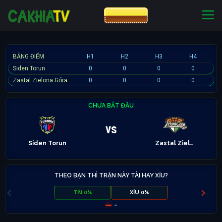
CƯỢC 8XBET
NHÀ CÁI UY TÍN
CƯỢC 8XBET
BẢNG ĐIỂM
H1
H2
H3
H4
Siden Torun
0
0
0
0
Zastal Zielona Góra
0
0
0
0
CHƯA BẮT ĐẦU
vs
Siden Torun
Zastal Zielona Góra
THEO BẠN THÌ TRẬN NÀY TÀI HAY XỈU?
TÀI 0%
XỈU 0%