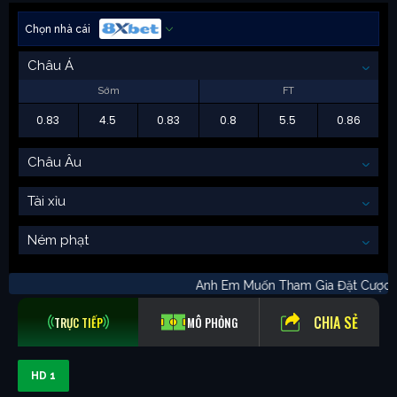
Chọn nhà cái
Châu Á
Sớm
FT
0.83
4.5
0.83
0.8
5.5
0.86
Châu Âu
Tài xỉu
Ném phạt
Anh Em Muốn Tham Gia Đặt Cư
CHIA SẺ
TRỰC TIẾP
MÔ PHỎNG
HD 1