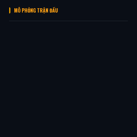
MÔ PHỎNG TRẬN ĐẤU