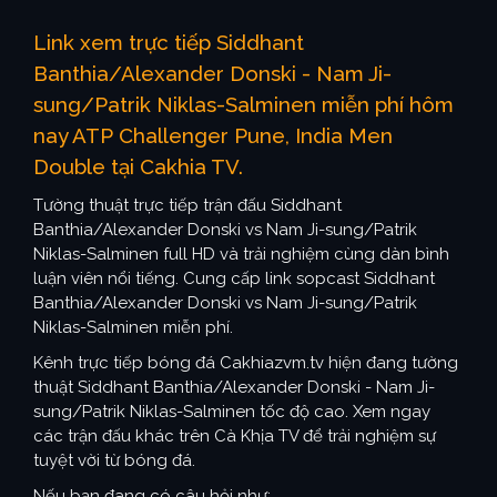
Link xem trực tiếp Siddhant
Banthia/Alexander Donski - Nam Ji-
sung/Patrik Niklas-Salminen miễn phí hôm
nay ATP Challenger Pune, India Men
Double tại Cakhia TV.
Tường thuật trực tiếp trận đấu Siddhant
Banthia/Alexander Donski vs Nam Ji-sung/Patrik
Niklas-Salminen full HD và trải nghiệm cùng dàn bình
luận viên nổi tiếng. Cung cấp link sopcast Siddhant
Banthia/Alexander Donski vs Nam Ji-sung/Patrik
Niklas-Salminen miễn phí.
Kênh trực tiếp bóng đá Cakhiazvm.tv hiện đang tường
thuật Siddhant Banthia/Alexander Donski - Nam Ji-
sung/Patrik Niklas-Salminen tốc độ cao. Xem ngay
các trận đấu khác trên Cà Khịa TV để trải nghiệm sự
tuyệt vời từ bóng đá.
Nếu bạn đang có câu hỏi như: