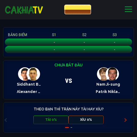
CƯỢC 8XBET
NHÀ CÁI UY TÍN
CƯỢC 8XBET
BẢNG ĐIỂM
S1
S2
S3
Siddhant Banthia/Alexander Donski
-
-
-
Nam Ji-sung/Patrik Niklas-Salminen
-
-
-
CHƯA BẮT ĐẦU
vs
Siddhant Banthia
Nam Ji-sung
Alexander Donski
Patrik Niklas-Salminen
THEO BẠN THÌ TRẬN NÀY TÀI HAY XỈU?
TÀI 0%
XỈU 0%