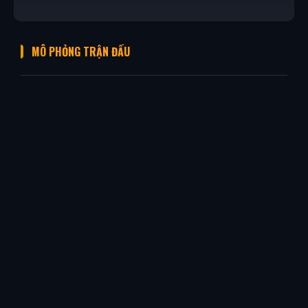
MÔ PHỎNG TRẬN ĐẤU