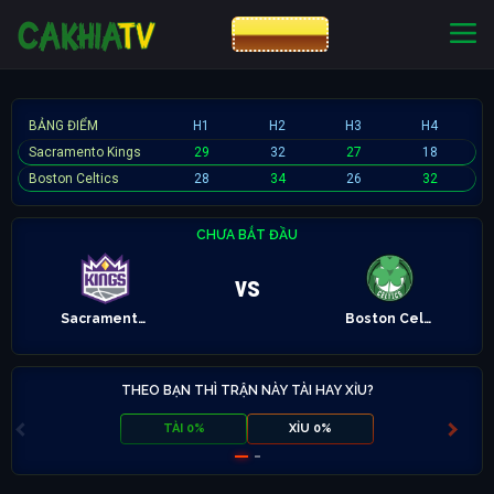
CƯỢC 8XBET
NHÀ CÁI UY TÍN
CƯỢC 8XBET
BẢNG ĐIỂM
H1
H2
H3
H4
Sacramento Kings
29
32
27
18
Boston Celtics
28
34
26
32
CHƯA BẮT ĐẦU
vs
Sacramento Kings
Boston Celtics
THEO BẠN THÌ TRẬN NÀY TÀI HAY XỈU?
TÀI 0%
XỈU 0%