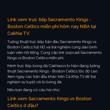
Link xem trực tiếp Sacramento Kings -
Boston Celtics miễn phí hôm nay NBA tại
Cakhia TV.
Tường thuật trực tiếp trận đấu Sacramento Kings vs
Boston Celtics full HD và trải nghiệm cùng dàn bình
luận viên nổi tiếng. Cung cấp link sopcast Sacramento
Kings vs Boston Celtics miễn phí.
Kênh trực tiếp bóng đá Cakhiazvv.tv hiện đang tường
thuật Sacramento Kings - Boston Celtics tốc độ cao.
Xem ngay các trận đấu khác trên Cà Khịa TV để trải
nghiệm sự tuyệt vời từ bóng đá.
Nếu bạn đang có câu hỏi như:
Link xem Sacramento Kings vs Boston
Celtics ở đâu?