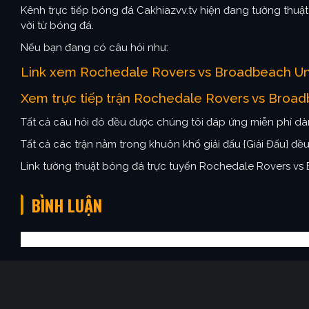
Kênh trực tiếp bóng đá Cakhiazvv.tv hiện đang tường thuậ
vời từ bóng đá.
Nếu bạn đang có câu hỏi như:
Link xem Rochedale Rovers vs Broadbeach Un
Xem trực tiếp trận Rochedale Rovers vs Broad
Tất cả câu hỏi đó đều được chúng tôi đáp ứng miễn phí dà
Tất cả các trận nằm trong khuôn khổ giải đấu {Giải Đấu} đề
Link tường thuật bóng đá trực tuyến Rochedale Rovers vs 
BÌNH LUẬN