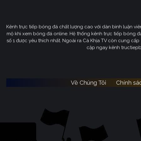
Kênh trực tiếp bóng đá chất lượng cao với dàn bình luận vi
mộ khi xem bóng đá online. Hệ thống kênh trực tiếp bóng đá
số 1 được yêu thích nhất. Ngoài ra Cà Khịa TV còn cung cấp dữ
cập ngay kênh tructiepb
Về Chúng Tôi
Chính sá