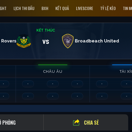
IGHT
LỊCH THI ĐẤU
BXH
KẾT QUẢ
LIVESCORE
TỶ LỆ KÈO
TIN M
KẾT THÚC
vs
 Rovers
Broadbeach United
CHÂU ÂU
TÀI XỈ
-
-
-
-
-
-
-
-
-
-
-
-
Ô PHỎNG
CHIA SẺ