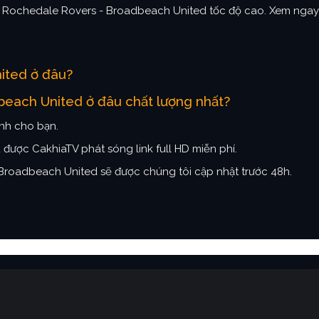
t Rochedale Rovers - Broadbeach United tốc độ cao. Xem ngay c
ited ở đâu?
beach United ở đâu chất lượng nhất?
nh cho bạn.
u được CakhiaTV phát sóng link full HD miễn phí.
Broadbeach United sẽ được chúng tôi cập nhật trước 48h.