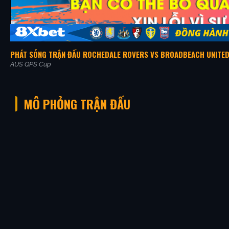
PHÁT SÓNG TRẬN ĐẤU ROCHEDALE ROVERS VS BROADBEACH UNITED F
AUS QPS Cup
MÔ PHỎNG TRẬN ĐẤU