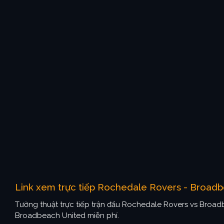
Link xem trực tiếp Rochedale Rovers - Broadb
Tường thuật trực tiếp trận đấu Rochedale Rovers vs Broadb
Broadbeach United miễn phí.