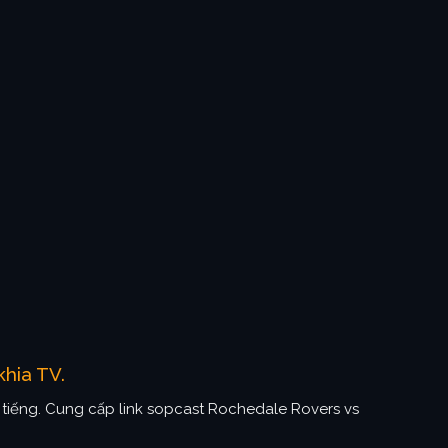
hia TV.
i tiếng. Cung cấp link sopcast Rochedale Rovers vs