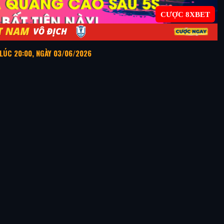
LÚC 20:00, NGÀY 03/06/2026