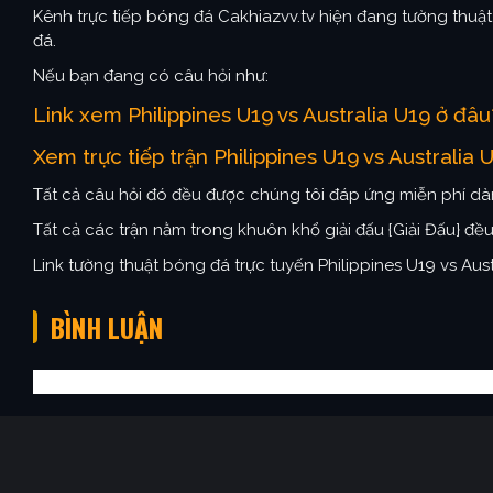
Kênh trực tiếp bóng đá Cakhiazvv.tv hiện đang tường thuật 
đá.
Nếu bạn đang có câu hỏi như:
Link xem Philippines U19 vs Australia U19 ở đâu
Xem trực tiếp trận Philippines U19 vs Australia
Tất cả câu hỏi đó đều được chúng tôi đáp ứng miễn phí dà
Tất cả các trận nằm trong khuôn khổ giải đấu {Giải Đấu} đề
Link tường thuật bóng đá trực tuyến Philippines U19 vs Aus
BÌNH LUẬN