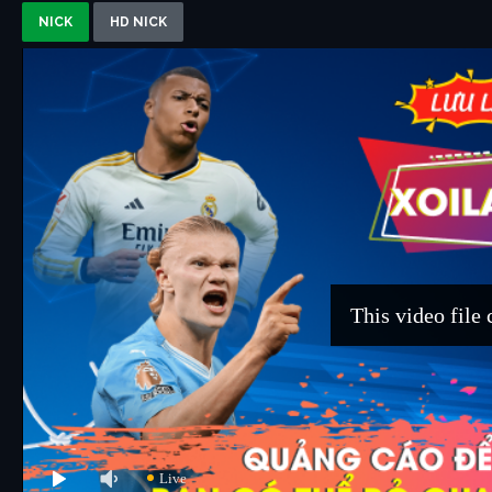
NICK
HD NICK