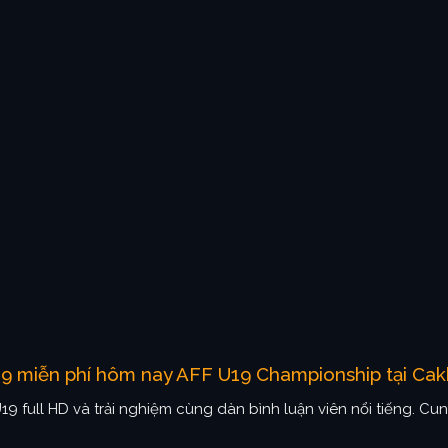
 U19 miễn phí hôm nay AFF U19 Championship tại Cak
U19 full HD và trải nghiệm cùng dàn bình luận viên nổi tiếng. Cu