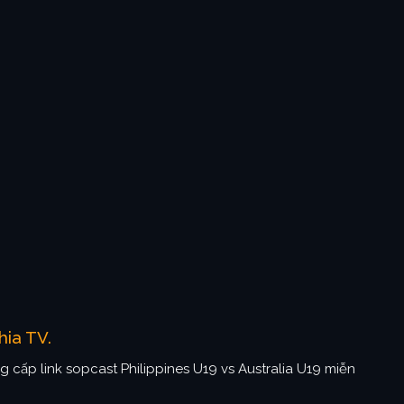
hia TV.
ng cấp link sopcast Philippines U19 vs Australia U19 miễn