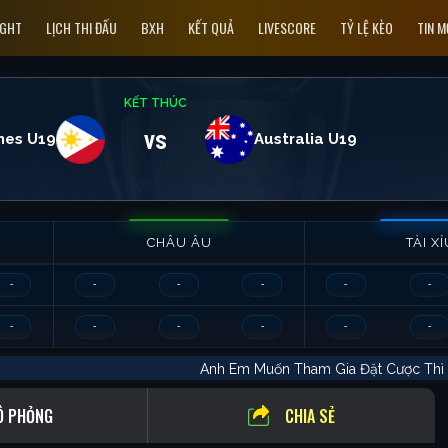
IGHT
LỊCH THI ĐẤU
BXH
KẾT QUẢ
LIVESCORE
TỶ LỆ KÈO
TIN M
KẾT THÚC
vs
ines U19
Australia U19
CHÂU ÂU
TÀI XỈ
-
-
-
-
-
-
-
-
-
-
-
-
Anh Em Muốn Tham Gia Đặt Cược Thì 
Ô PHỎNG
CHIA SẺ