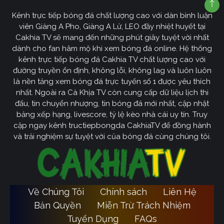
Kênh trực tiếp bóng đá chất lượng cao với dàn bình luận
viên Giàng A Pho, Giàng A Lử, LEO đầy nhiệt huyết tại
Cakhia TV sẽ mang đến những phút giây tuyệt vời nhất
dành cho fan hâm mộ khi xem bóng đá online. Hệ thống
kênh trực tiếp bóng đá Cakhia TV chất lượng cao với
đường truyền ổn định, không lỗi, không lag và luôn luôn
là nền tảng xem bóng đá trực tuyến số 1 được yêu thích
nhất. Ngoài ra Cà Khịa TV còn cung cấp dữ liệu lịch thi
đấu, tin chuyển nhượng, tin bóng đá mới nhất, cập nhật
bảng xếp hạng, livescore, tỷ lệ kèo nhà cái uy tín. Truy
cập ngay kênh tructiepbongda CakhiaTV để đồng hành
và trải nghiệm sự tuyệt vời của bóng đá cùng chúng tôi.
Về Chúng Tôi
Chính sách
Liên Hệ
Bản Quyền
Miễn Trừ Trách Nhiệm
Tuyển Dụng
FAQs