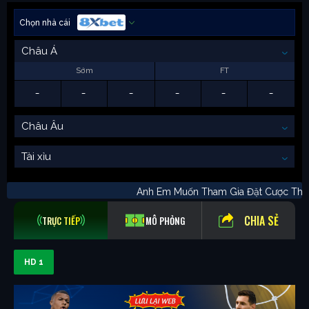
Chọn nhà cái
Châu Á
Sớm
FT
-
-
-
-
-
-
Châu Âu
Tài xỉu
Anh Em Muốn Tham Gia Đặt Cược 
CHIA SẺ
TRỰC TIẾP
MÔ PHỎNG
HD 1