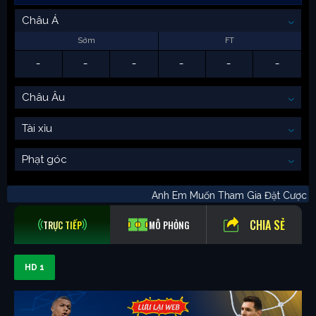
Châu Á
Sớm
FT
-
-
-
-
-
-
Châu Âu
Tài xỉu
Phạt góc
Anh Em Muốn Tham Gia Đặt Cượ
CHIA SẺ
TRỰC TIẾP
MÔ PHỎNG
HD 1