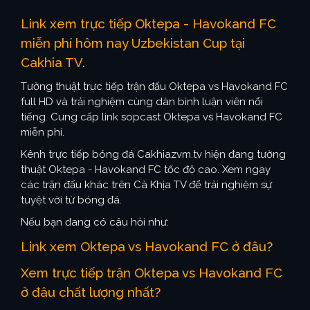
Link xem trực tiếp Oktepa - Havokand FC
miễn phí hôm nay Uzbekistan Cup tại
Cakhia TV.
Tường thuật trực tiếp trận đấu Oktepa vs Havokand FC
full HD và trải nghiệm cùng dàn bình luận viên nổi
tiếng. Cung cấp link sopcast Oktepa vs Havokand FC
miễn phí.
Kênh trực tiếp bóng đá Cakhiazvm.tv hiện đang tường
thuật Oktepa - Havokand FC tốc độ cao. Xem ngay
các trận đấu khác trên Cà Khịa TV để trải nghiệm sự
tuyệt vời từ bóng đá.
Nếu bạn đang có câu hỏi như:
Link xem Oktepa vs Havokand FC ở đâu?
Xem trực tiếp trận Oktepa vs Havokand FC
ở đâu chất lượng nhất?