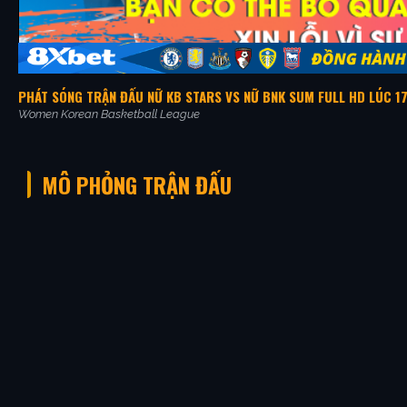
PHÁT SÓNG TRẬN ĐẤU NỮ KB STARS VS NỮ BNK SUM FULL HD LÚC 17
Women Korean Basketball League
MÔ PHỎNG TRẬN ĐẤU