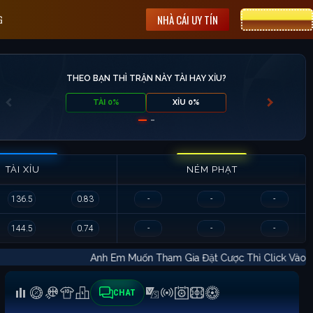
G
NHÀ CÁI UY TÍN
CƯỢC 8XBET
THEO BẠN THÌ TRẬN NÀY TÀI HAY XỈU?
TÀI 0%
XỈU 0%
TÀI XỈU
NÉM PHẠT
136.5
0.83
-
-
-
144.5
0.74
-
-
-
Anh Em Muốn Tham Gia Đặt Cược Thì Click Và
CHAT