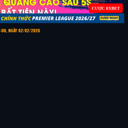
:00, NGÀY 02/02/2026