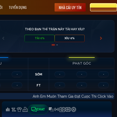
ỚI
TUYỂN DỤNG
NHÀ CÁI UY TÍN
CƯỢC 8XBET
THEO BẠN THÌ TRẬN NÀY TÀI HAY XỈU?
TÀI 0%
XỈU 0%
U
PHẠT GÓC
SỚM
-
-
-
-
FT
-
-
-
-
Anh Em Muốn Tham Gia Đặt Cược Thì Click Vào
CHAT