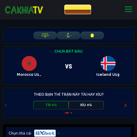
CƯỢC 8XBET
NHÀ CÁI UY TÍN
CƯỢC 8XBET
-
-
-
-
-
-
CHƯA BẮT ĐẦU
vs
Morocco U18
Iceland U19
THEO BẠN THÌ TRẬN NÀY TÀI HAY XỈU?
TÀI 0%
XỈU 0%
Chọn nhà cái