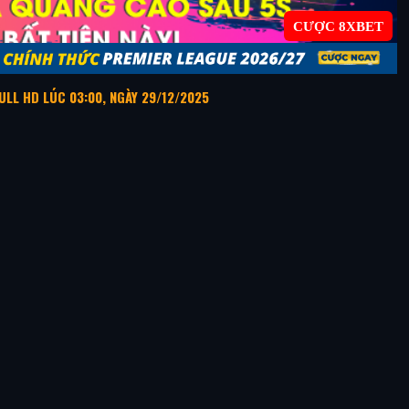
LL HD LÚC 03:00, NGÀY 29/12/2025