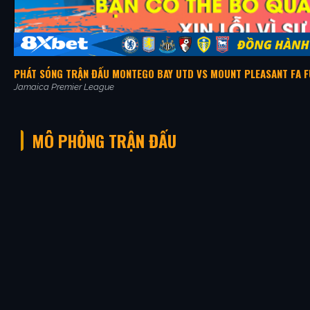
PHÁT SÓNG TRẬN ĐẤU MONTEGO BAY UTD VS MOUNT PLEASANT FA FU
Jamaica Premier League
MÔ PHỎNG TRẬN ĐẤU