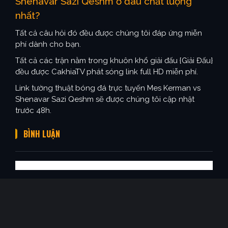
Shenavar Sazi Qeshm ở đâu chất lượng
nhất?
Tất cả câu hỏi đó đều được chúng tôi đáp ứng miễn
phí dành cho bạn.
Tất cả các trận nằm trong khuôn khổ giải đấu {Giải Đấu}
đều được CakhiaTV phát sóng link full HD miễn phí.
Link tường thuật bóng đá trực tuyến Mes Kerman vs
Shenavar Sazi Qeshm sẽ được chúng tôi cập nhật
trước 48h.
BÌNH LUẬN