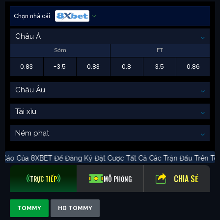
Chọn nhà cái
Châu Á
Sớm
FT
0.83
-3.5
0.83
0.8
3.5
0.86
Châu Âu
Tài xỉu
Ném phạt
o Quảng Cáo Của 8XBET Để Đăng Ký Đặt Cược Tất Cả Các
CHIA SẺ
TRỰC TIẾP
MÔ PHỎNG
TOMMY
HD TOMMY