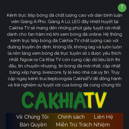
Kênh trực tiếp bóng đá chất lượng cao với dàn bình luận
viên Giàng A Pho, Giàng A Lử, LEO đầy nhiệt huyết tại
Cakhia TV sẽ mang đến những phút giây tuyệt vời nhất
dành cho fan hâm mộ khi xem bóng đá online. Hệ thống
kênh trực tiếp bóng đá Cakhia TV chất lượng cao với
đường truyền ổn định, không lỗi, không lag và luôn luôn
là nền tảng xem bóng đá trực tuyến số 1 được yêu thích
nhất. Ngoài ra Cà Khịa TV còn cung cấp dữ liệu lịch thi
đấu, tin chuyển nhượng, tin bóng đá mới nhất, cập nhật
bảng xếp hạng, livescore, tỷ lệ kèo nhà cái uy tín. Truy
cập ngay kênh tructiepbongda CakhiaTV để đồng hành
và trải nghiệm sự tuyệt vời của bóng đá cùng chúng tôi.
Về Chúng Tôi
Chính sách
Liên Hệ
Bản Quyền
Miễn Trừ Trách Nhiệm