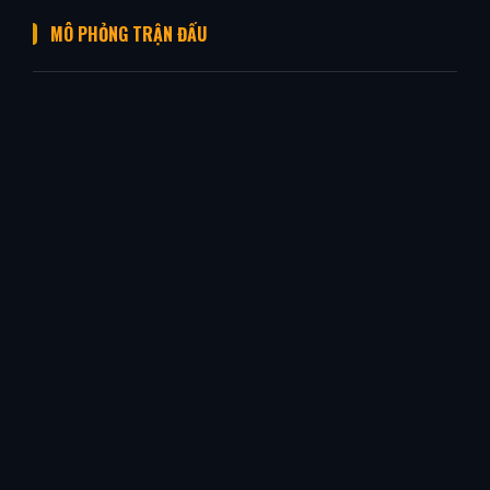
MÔ PHỎNG TRẬN ĐẤU