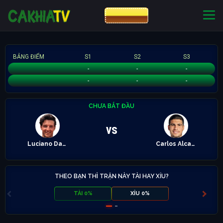
CƯỢC 8XBET
NHÀ CÁI UY TÍN
CƯỢC 8XBET
BẢNG ĐIỂM
S1
S2
S3
Luciano Darderi
-
-
-
Carlos Alcaraz Garfia
-
-
-
CHƯA BẮT ĐẦU
vs
Luciano Darderi
Carlos Alcaraz Garfia
THEO BẠN THÌ TRẬN NÀY TÀI HAY XỈU?
TÀI 0%
XỈU 0%