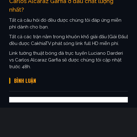
Carlos Alcaraz Garfia ở đâu chất lượng
nhất?
Tất cả câu hỏi đó đều được chúng tôi đáp ứng miễn
phí dành cho bạn.
Tất cả các trận nằm trong khuôn khổ giải đấu {Giải Đấu}
đều được CakhiaTV phát sóng link full HD miễn phí.
Link tường thuật bóng đá trực tuyến Luciano Darderi
vs Carlos Alcaraz Garfia sẽ được chúng tôi cập nhật
trước 48h.
BÌNH LUẬN