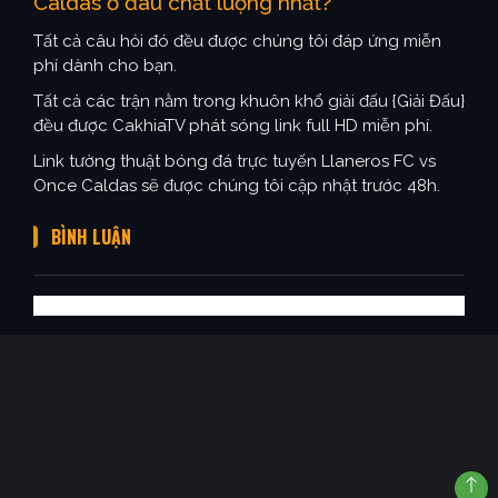
Caldas ở đâu chất lượng nhất?
Tất cả câu hỏi đó đều được chúng tôi đáp ứng miễn
phí dành cho bạn.
Tất cả các trận nằm trong khuôn khổ giải đấu {Giải Đấu}
đều được CakhiaTV phát sóng link full HD miễn phí.
Link tường thuật bóng đá trực tuyến Llaneros FC vs
Once Caldas sẽ được chúng tôi cập nhật trước 48h.
BÌNH LUẬN