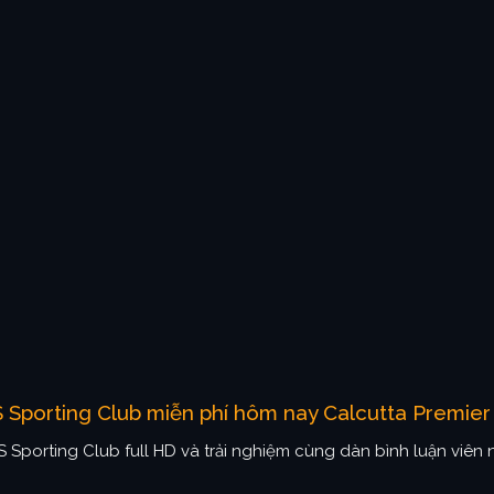
S Sporting Club miễn phí hôm nay Calcutta Premier D
S Sporting Club full HD và trải nghiệm cùng dàn bình luận viên 