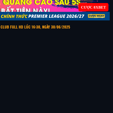
CLUB FULL HD LÚC 16:30, NGÀY 30/06/2025