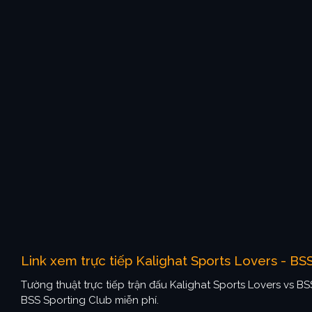
Link xem trực tiếp Kalighat Sports Lovers - BS
Tường thuật trực tiếp trận đấu Kalighat Sports Lovers vs BS
BSS Sporting Club miễn phí.