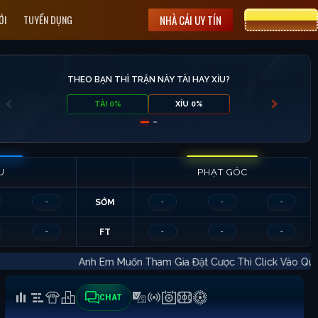
ỚI
TUYỂN DỤNG
NHÀ CÁI UY TÍN
CƯỢC 8XBET
THEO BẠN THÌ TRẬN NÀY TÀI HAY XỈU?
TÀI 0%
XỈU 0%
U
PHẠT GÓC
SỚM
-
-
-
-
FT
-
-
-
-
Anh Em Muốn Tham Gia Đặt Cược Thì Click Vào Q
CHAT