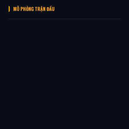
MÔ PHỎNG TRẬN ĐẤU