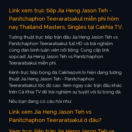
Link xem trực tiếp Jia Heng Jason Teh -
Panitchaphon Teeraratsakul miễn phí hôm
nay Thailand Masters, Singles tại Cakhia TV.
Tường thuật trực tiếp trận đấu Jia Heng Jason Teh vs
Panitchaphon Teeraratsakul full HD và trải nghiệm
cùng dàn bình luận viên nổi tiếng. Cung cấp link
sopcast Jia Heng Jason Teh vs Panitchaphon
Teeraratsakul miễn phí.
Kênh trực tiếp bóng đá Cakhiazvm.tv hiện đang tường
thuật Jia Heng Jason Teh - Panitchaphon
Teeraratsakul tốc độ cao. Xem ngay các trận đấu khác
trên Cà Khịa TV để trải nghiệm sự tuyệt vời từ bóng đá.
Nếu bạn đang có câu hỏi như:
Link xem Jia Heng Jason Teh vs
Panitchaphon Teeraratsakul ở đâu?
Xem trực tiếp trận Jia Heng Jason Teh vs