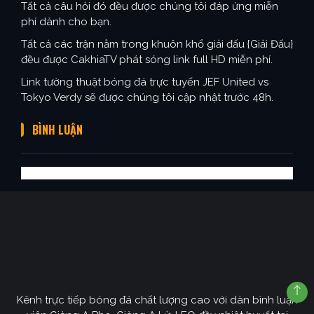
Tất cả câu hỏi đó đều được chúng tôi đáp ứng miễn
phí dành cho bạn.
Tất cả các trận nằm trong khuôn khổ giải đấu {Giải Đấu}
đều được CakhiaTV phát sóng link full HD miễn phí.
Link tường thuật bóng đá trực tuyến JEF United vs
Tokyo Verdy sẽ được chúng tôi cập nhật trước 48h.
BÌNH LUẬN
Kênh trực tiếp bóng đá chất lượng cao với dàn bình luận