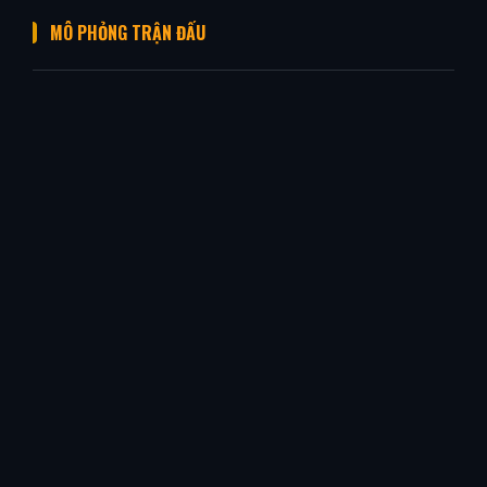
MÔ PHỎNG TRẬN ĐẤU