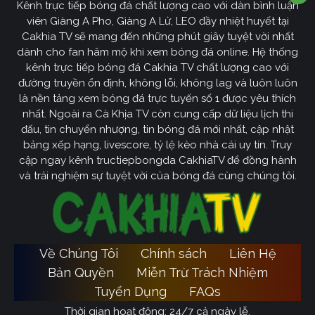
Kênh trực tiếp bóng đá chất lượng cao với dàn bình luận
viên Giàng A Pho, Giàng A Lử, LEO đầy nhiệt huyết tại
Cakhia TV sẽ mang đến những phút giây tuyệt vời nhất
dành cho fan hâm mộ khi xem bóng đá online. Hệ thống
kênh trực tiếp bóng đá Cakhia TV chất lượng cao với
đường truyền ổn định, không lỗi, không lag và luôn luôn
là nền tảng xem bóng đá trực tuyến số 1 được yêu thích
nhất. Ngoài ra Cà Khịa TV còn cung cấp dữ liệu lịch thi
đấu, tin chuyển nhượng, tin bóng đá mới nhất, cập nhật
bảng xếp hạng, livescore, tỷ lệ kèo nhà cái uy tín. Truy
cập ngay kênh tructiepbongda CakhiaTV để đồng hành
và trải nghiệm sự tuyệt vời của bóng đá cùng chúng tôi.
Về Chúng Tôi
Chính sách
Liên Hệ
Bản Quyền
Miễn Trừ Trách Nhiệm
Tuyển Dụng
FAQs
Thời gian hoạt động: 24/7 cả ngày lễ.