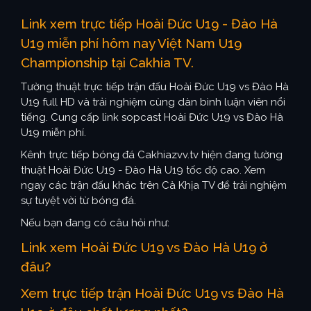
Link xem trực tiếp Hoài Đức U19 - Đào Hà
U19 miễn phí hôm nay Việt Nam U19
Championship tại Cakhia TV.
Tường thuật trực tiếp trận đấu Hoài Đức U19 vs Đào Hà
U19 full HD và trải nghiệm cùng dàn bình luận viên nổi
tiếng. Cung cấp link sopcast Hoài Đức U19 vs Đào Hà
U19 miễn phí.
Kênh trực tiếp bóng đá Cakhiazvv.tv hiện đang tường
thuật Hoài Đức U19 - Đào Hà U19 tốc độ cao. Xem
ngay các trận đấu khác trên Cà Khịa TV để trải nghiệm
sự tuyệt vời từ bóng đá.
Nếu bạn đang có câu hỏi như:
Link xem Hoài Đức U19 vs Đào Hà U19 ở
đâu?
Xem trực tiếp trận Hoài Đức U19 vs Đào Hà