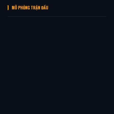
MÔ PHỎNG TRẬN ĐẤU