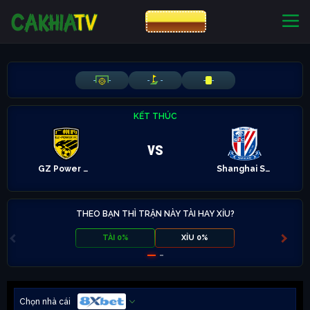
CƯỢC 8XBET
NHÀ CÁI UY TÍN
CƯỢC 8XBET
-
-
-
-
-
-
KẾT THÚC
vs
GZ Power U17
Shanghai Shenhua U17
THEO BẠN THÌ TRẬN NÀY TÀI HAY XỈU?
TÀI 0%
XỈU 0%
Chọn nhà cái