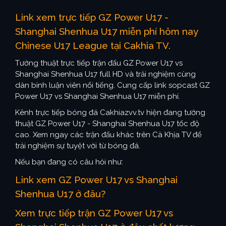
Link xem trực tiếp GZ Power U17 -
Shanghai Shenhua U17 miễn phí hôm nay
Chinese U17 League tại Cakhia TV.
Tường thuật trực tiếp trận đấu GZ Power U17 vs
Shanghai Shenhua U17 full HD và trải nghiệm cùng
dàn bình luận viên nổi tiếng. Cung cấp link sopcast GZ
Power U17 vs Shanghai Shenhua U17 miễn phí.
Kênh trực tiếp bóng đá Cakhiazvv.tv hiện đang tường
thuật GZ Power U17 - Shanghai Shenhua U17 tốc độ
cao. Xem ngay các trận đấu khác trên Cà Khịa TV để
trải nghiệm sự tuyệt vời từ bóng đá.
Nếu bạn đang có câu hỏi như:
Link xem GZ Power U17 vs Shanghai
Shenhua U17 ở đâu?
Xem trực tiếp trận GZ Power U17 vs