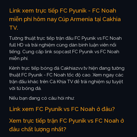
Link xem trực tiếp FC Pyunik - FC Noah
miễn phí hôm nay Cúp Armenia tại Cakhia
TV.
Tường thuật trực tiếp trận đấu FC Pyunik vs FC Noah
full HD và trải nghiệm cùng dàn bình luận viên nổi
tiếng. Cung cấp link sopcast FC Pyunik vs FC Noah
miễn phí.
Kênh trực tiếp bóng đá Cakhiazvv.tv hiện đang tường
thuật FC Pyunik - FC Noah tốc độ cao. Xem ngay các
trận đấu khác trên Cà Khịa TV để trải nghiệm sự tuyệt
vời từ bóng đá.
Nếu bạn đang có câu hỏi như:
Link xem FC Pyunik vs FC Noah ở đâu?
Xem trực tiếp trận FC Pyunik vs FC Noah ở
đâu chất lượng nhất?