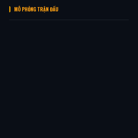
MÔ PHỎNG TRẬN ĐẤU