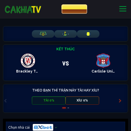
CƯỢC 8XBET
NHÀ CÁI UY TÍN
CƯỢC 8XBET
-
-
-
-
-
-
KẾT THÚC
vs
Brackley Town
Carlisle United
THEO BẠN THÌ TRẬN NÀY TÀI HAY XỈU?
TÀI 0%
XỈU 0%
Chọn nhà cái