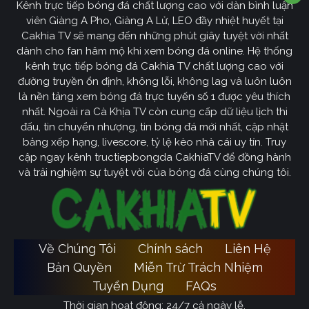
Kênh trực tiếp bóng đá chất lượng cao với dàn bình luận
viên Giàng A Pho, Giàng A Lử, LEO đầy nhiệt huyết tại
Cakhia TV sẽ mang đến những phút giây tuyệt vời nhất
dành cho fan hâm mộ khi xem bóng đá online. Hệ thống
kênh trực tiếp bóng đá Cakhia TV chất lượng cao với
đường truyền ổn định, không lỗi, không lag và luôn luôn
là nền tảng xem bóng đá trực tuyến số 1 được yêu thích
nhất. Ngoài ra Cà Khịa TV còn cung cấp dữ liệu lịch thi
đấu, tin chuyển nhượng, tin bóng đá mới nhất, cập nhật
bảng xếp hạng, livescore, tỷ lệ kèo nhà cái uy tín. Truy
cập ngay kênh tructiepbongda CakhiaTV để đồng hành
và trải nghiệm sự tuyệt vời của bóng đá cùng chúng tôi.
Về Chúng Tôi
Chính sách
Liên Hệ
Bản Quyền
Miễn Trừ Trách Nhiệm
Tuyển Dụng
FAQs
Thời gian hoạt động: 24/7 cả ngày lễ.