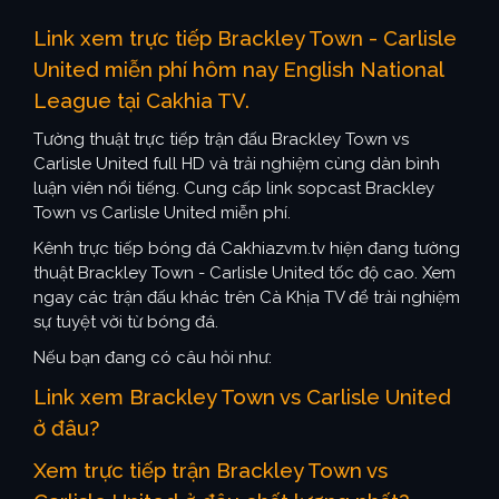
Link xem trực tiếp Brackley Town - Carlisle
United miễn phí hôm nay English National
League tại Cakhia TV.
Tường thuật trực tiếp trận đấu Brackley Town vs
Carlisle United full HD và trải nghiệm cùng dàn bình
luận viên nổi tiếng. Cung cấp link sopcast Brackley
Town vs Carlisle United miễn phí.
Kênh trực tiếp bóng đá Cakhiazvm.tv hiện đang tường
thuật Brackley Town - Carlisle United tốc độ cao. Xem
ngay các trận đấu khác trên Cà Khịa TV để trải nghiệm
sự tuyệt vời từ bóng đá.
Nếu bạn đang có câu hỏi như:
Link xem Brackley Town vs Carlisle United
ở đâu?
Xem trực tiếp trận Brackley Town vs