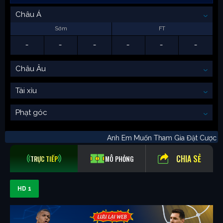
Châu Á
Sớm
FT
-
-
-
-
-
-
Châu Âu
Tài xỉu
Phạt góc
Anh Em Muốn Tham Gia Đặt Cượ
CHIA SẺ
TRỰC TIẾP
MÔ PHỎNG
HD 1