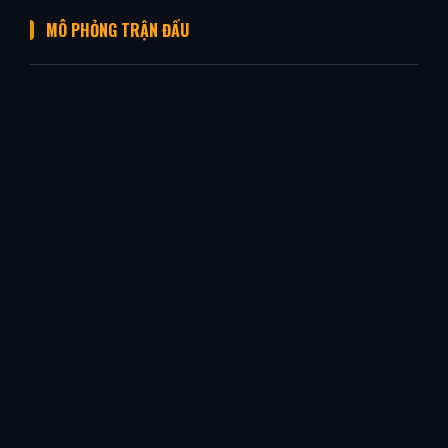
MÔ PHỎNG TRẬN ĐẤU