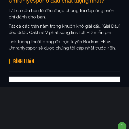
Umraniyespor ở đâu chất lượng nhất?
Tất cả câu hỏi đó đều được chúng tôi đáp ứng miễn
phí dành cho bạn.
Tất cả các trận nằm trong khuôn khổ giải đấu {Giải Đấu}
đều được CakhiaTV phát sóng link full HD miễn phí.
Link tường thuật bóng đá trực tuyến Bodrum FK vs
Umraniyespor sẽ được chúng tôi cập nhật trước 48h.
BÌNH LUẬN