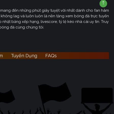
sẽ mang đến những phút giây tuyệt vời nhất dành cho fan hâm
, không lag và luôn luôn là nền tảng xem bóng đá trực tuyến
 nhật bảng xếp hạng, livescore, tỷ lệ kèo nhà cái uy tín. Truy
 bóng đá cùng chúng tôi.
ệm
Tuyển Dụng
FAQs