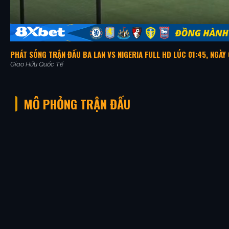
PHÁT SÓNG TRẬN ĐẤU BA LAN VS NIGERIA FULL HD LÚC 01:45, NGÀY
Giao Hữu Quốc Tế
MÔ PHỎNG TRẬN ĐẤU