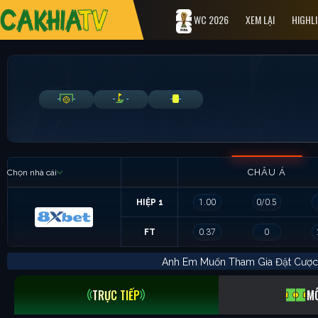
WC 2026
XEM LẠI
HIGHL
-
-
-
-
-
-
CHÂU Á
Chọn nhà cái
HIỆP 1
1.00
0/0.5
FT
0.37
0
Anh Em Muốn Tham Gia Đặt Cược 
TRỰC TIẾP
M