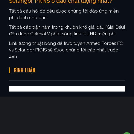
Selangor PKNS ở đâu chất lượng nhất?
Tất cả câu hỏi đó đều được chúng tôi đáp ứng miễn
phí dành cho bạn.
Tất cả các trận nằm trong khuôn khổ giải đấu {Giải Đấu}
đều được CakhiaTV phát sóng link full HD miễn phí.
Link tường thuật bóng đá trực tuyến Armed Forces FC
vs Selangor PKNS sẽ được chúng tôi cập nhật trước
48h.
BÌNH LUẬN