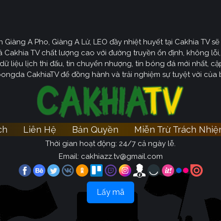
ên Giàng A Pho, Giàng A Lử, LEO đầy nhiệt huyết tại Cakhia TV 
 Cakhia TV chất lượng cao với đường truyền ổn định, không lỗi
 liệu lịch thi đấu, tin chuyển nhượng, tin bóng đá mới nhất, cập
ongda CakhiaTV để đồng hành và trải nghiệm sự tuyệt vời của
ch
Liên Hệ
Bản Quyền
Miễn Trừ Trách Nhi
Thời gian hoạt động: 24/7 cả ngày lễ.
Email:
cakhiazz.tv@gmail.com
Lấy mã