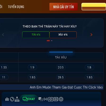
ỚI
TUYỂN DỤNG
NHÀ CÁI UY TÍN
CƯỢC 8XBET
THEO BẠN THÌ TRẬN NÀY TÀI HAY XỈU?
TÀI 0%
XỈU 0%
TÀI XỈU
1.33
1.9
20.5
1.8
11
1.83
28.5
1.83
Anh Em Muốn Tham Gia Đặt Cược Thì Click Vào
CHAT