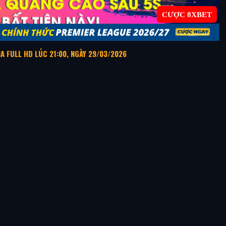
A FULL HD LÚC 21:00, NGÀY 29/03/2026