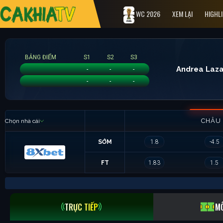
WC 2026
XEM LẠI
HIGHL
BẢNG ĐIỂM
S1
S2
S3
Andrea Lazaro Garcia
-
-
-
Anhelina Kalinina
-
-
-
CHÂU
Chọn nhà cái
SỚM
1.8
-4.5
FT
1.83
1.5
TRỰC TIẾP
M