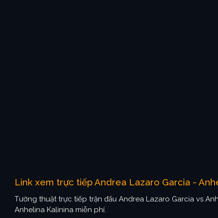
Link xem trực tiếp Andrea Lazaro Garcia - Anh
Tường thuật trực tiếp trận đấu Andrea Lazaro Garcia vs Anh
Anhelina Kalinina miễn phí.