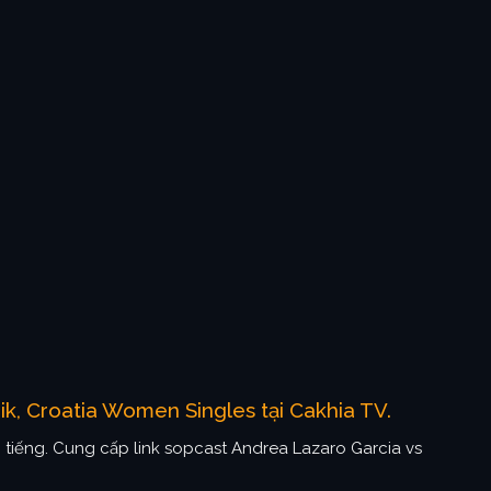
k, Croatia Women Singles tại Cakhia TV.
ổi tiếng. Cung cấp link sopcast Andrea Lazaro Garcia vs