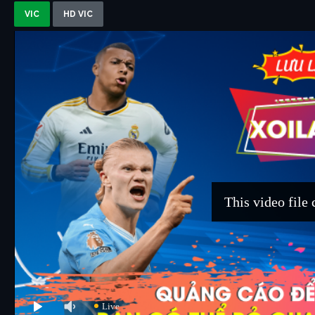
VIC
HD VIC