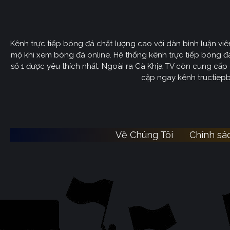
Kênh trực tiếp bóng đá chất lượng cao với dàn bình luận vi
mộ khi xem bóng đá online. Hệ thống kênh trực tiếp bóng đá
số 1 được yêu thích nhất. Ngoài ra Cà Khịa TV còn cung cấp dữ
cập ngay kênh tructiepb
Về Chúng Tôi
Chính sá