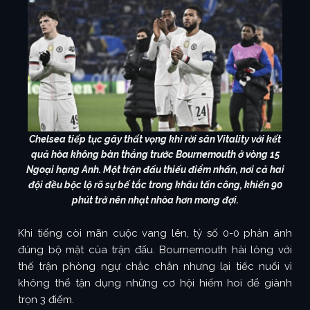
Chelsea tiếp tục gây thất vọng khi rời sân Vitality với kết
quả hòa không bàn thắng trước Bournemouth ở vòng 15
Ngoại hạng Anh. Một trận đấu thiếu điểm nhấn, nơi cả hai
đội đều bộc lộ rõ sự bế tắc trong khâu tấn công, khiến 90
phút trở nên nhạt nhòa hơn mong đợi.
Khi tiếng còi mãn cuộc vang lên, tỷ số 0-0 phản ánh
đúng bộ mặt của trận đấu. Bournemouth hài lòng với
thế trận phòng ngự chắc chắn nhưng lại tiếc nuối vì
không thể tận dụng những cơ hội hiếm hoi để giành
trọn 3 điểm.