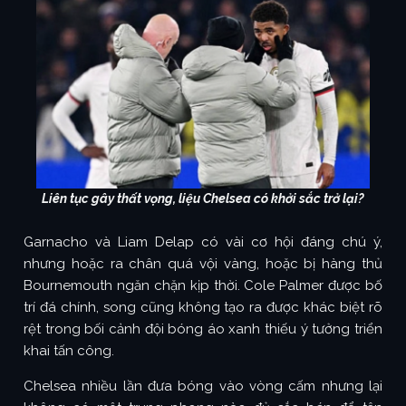
Liên tục gây thất vọng, liệu Chelsea có khởi sắc trở lại?
Garnacho và Liam Delap có vài cơ hội đáng chú ý,
nhưng hoặc ra chân quá vội vàng, hoặc bị hàng thủ
Bournemouth ngăn chặn kịp thời. Cole Palmer được bố
trí đá chính, song cũng không tạo ra được khác biệt rõ
rệt trong bối cảnh đội bóng áo xanh thiếu ý tưởng triển
khai tấn công.
Chelsea nhiều lần đưa bóng vào vòng cấm nhưng lại