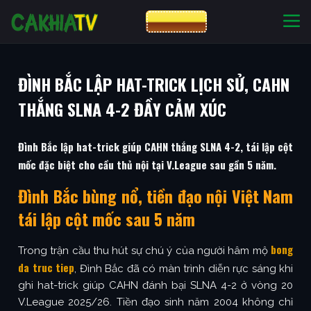
CƯỢC 8XBET
NHÀ CÁI UY TÍN
CƯỢC 8XBET
ĐÌNH BẮC LẬP HAT-TRICK LỊCH SỬ, CAHN
THẮNG SLNA 4-2 ĐẦY CẢM XÚC
Đình Bắc lập hat-trick giúp CAHN thắng SLNA 4-2, tái lập cột
mốc đặc biệt cho cầu thủ nội tại V.League sau gần 5 năm.
Đình Bắc bùng nổ, tiền đạo nội Việt Nam
tái lập cột mốc sau 5 năm
bong
Trong trận cầu thu hút sự chú ý của người hâm mộ
da truc tiep
, Đình Bắc đã có màn trình diễn rực sáng khi
ghi hat-trick giúp CAHN đánh bại SLNA 4-2 ở vòng 20
V.League 2025/26. Tiền đạo sinh năm 2004 không chỉ