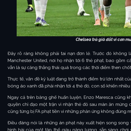
Chelsea trả giá đắt vì cơn mư
Đây rõ ràng không phải tai nạn đơn lẻ. Trước đó không lâ
Manchester United, nơi họ nhận tới 6 thẻ phạt, bao gồm 
vẫn là sự căng thẳng thái quá trong các thời điểm then chốt
Thực tế, vấn đề kỷ luật đang trở thành điểm trừ lớn nhất củ
bóng áo xanh đã phải nhận tới 4 thẻ đỏ, con số khiến nhiều 
Ngay cả trên băng ghế huấn luyện, Enzo Maresca cũng khôn
quyền chỉ đạo một trận vì nhận thẻ đỏ sau màn ăn mừng qu
cũng từng bị FA phạt tiền vì những phản ứng không đúng mực
Điều đáng nói là những án phạt này xuất hiện song song vớ
hình hài của một tập thể giàu năng lượng, sẵn sàng chơi 