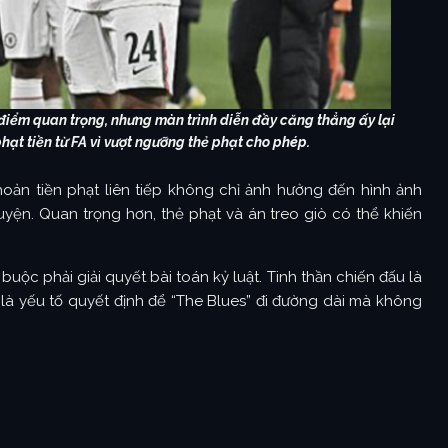
điểm quan trọng, nhưng màn trình diễn đầy căng thẳng ấy lại
ạt tiền từ FA vì vượt ngưỡng thẻ phạt cho phép.
oản tiền phạt liên tiếp không chỉ ảnh hưởng đến hình ảnh
yện. Quan trọng hơn, thẻ phạt và án treo giò có thể khiến
uộc phải giải quyết bài toán kỷ luật. Tinh thần chiến đấu là
 là yếu tố quyết định để “The Blues” đi đường dài mà không