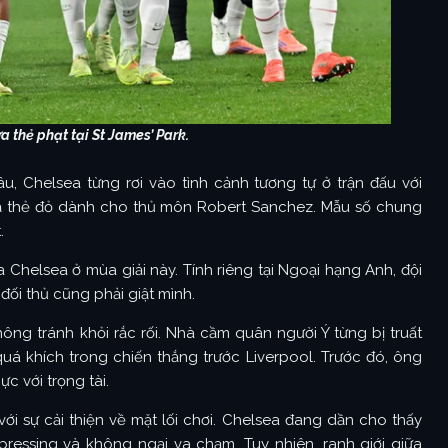
a thẻ phạt tại St James’ Park.
u, Chelsea từng rơi vào tình cảnh tương tự ở trận đấu với
cả thẻ đỏ dành cho thủ môn Robert Sanchez. Mẫu số chung
.
a Chelsea ở mùa giải này. Tính riêng tại Ngoại hạng Anh, đội
đối thủ cũng phải giật mình.
g tránh khỏi rắc rối. Nhà cầm quân người Ý từng bị truất
á khích trong chiến thắng trước Liverpool. Trước đó, ông
 với trọng tài.
i sự cải thiện về mặt lối chơi. Chelsea đang dần cho thấy
pressing và không ngại va chạm. Tuy nhiên, ranh giới giữa