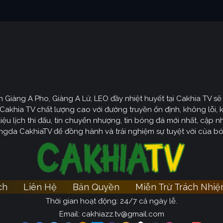
ên Giàng A Pho, Giàng A Lử, LEO đầy nhiệt huyết tại Cakhia TV 
Cakhia TV chất lượng cao với đường truyền ổn định, không lỗi, 
ệu lịch thi đấu, tin chuyển nhượng, tin bóng đá mới nhất, cập nhậ
gda CakhiaTV để đồng hành và trải nghiệm sự tuyệt vời của b
ch
Liên Hệ
Bản Quyền
Miễn Trừ Trách Nhi
Thời gian hoạt động: 24/7 cả ngày lễ.
Email:
cakhiazz.tv@gmail.com