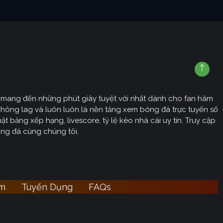
sẽ mang đến những phút giây tuyệt vời nhất dành cho fan hâm
không lag và luôn luôn là nền tảng xem bóng đá trực tuyến số
t bảng xếp hạng, livescore, tỷ lệ kèo nhà cái uy tín. Truy cập
óng đá cùng chúng tôi.
ệm
Tuyển Dụng
FAQs