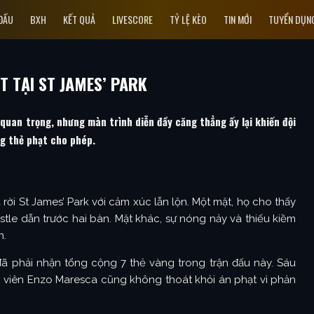
 ĐẤU
BXH
KẾT QUẢ
LIVESCORE
TỶ LỆ KÈO
TIN MỚI
TUYỂN DỤN
T TẠI ST JAMES’ PARK
quan trọng, nhưng màn trình diễn đầy căng thẳng ấy lại khiến đội
ng thẻ phạt cho phép.
 rời St James’ Park với cảm xúc lẫn lộn. Một mặt, họ cho thấy
tle dẫn trước hai bàn. Mặt khác, sự nóng nảy và thiếu kiềm
n.
 phải nhận tổng cộng 7 thẻ vàng trong trận đấu này. Sáu
ện viên Enzo Maresca cũng không thoát khỏi án phạt vì phản