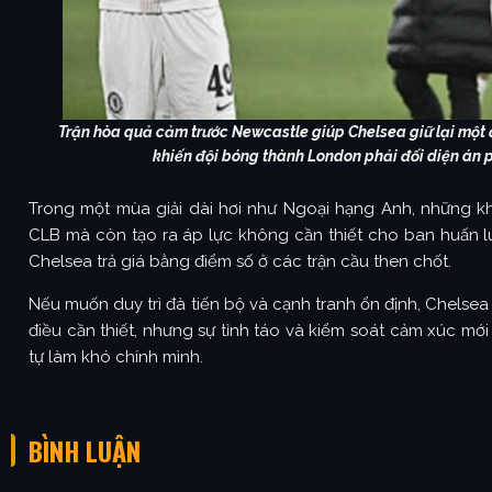
Trận hòa quả cảm trước Newcastle giúp Chelsea giữ lại một 
khiến đội bóng thành London phải đối diện án ph
Trong một mùa giải dài hơi như Ngoại hạng Anh, những kh
CLB mà còn tạo ra áp lực không cần thiết cho ban huấn lu
Chelsea trả giá bằng điểm số ở các trận cầu then chốt.
Nếu muốn duy trì đà tiến bộ và cạnh tranh ổn định, Chelsea b
điều cần thiết, nhưng sự tỉnh táo và kiểm soát cảm xúc mới
tự làm khó chính mình.
BÌNH LUẬN