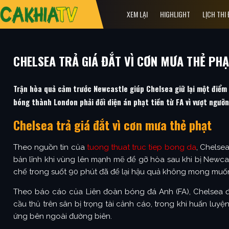
XEM LẠI
HIGHLIGHT
LỊCH THI
CHELSEA TRẢ GIÁ ĐẮT VÌ CƠN MƯA THẺ PHẠ
Trận hòa quả cảm trước Newcastle giúp Chelsea giữ lại một điểm 
bóng thành London phải đối diện án phạt tiền từ FA vì vượt ngưỡ
Chelsea trả giá đắt vì cơn mưa thẻ phạt
Theo nguồn tin của
tuong thuat truc tiep bong da
, Chelsea
bản lĩnh khi vùng lên mạnh mẽ để gỡ hòa sau khi bị Newcas
chế trong suốt 90 phút đã để lại hậu quả không mong muố
Theo báo cáo của Liên đoàn bóng đá Anh (FA), Chelsea đã
cầu thủ trên sân bị trọng tài cảnh cáo, trong khi huấn luy
ứng bên ngoài đường biên.