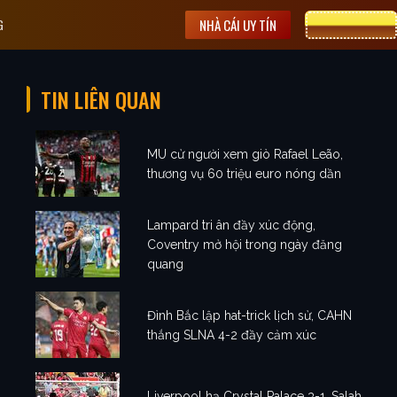
G
NHÀ CÁI UY TÍN
CƯỢC 8XBET
TIN LIÊN QUAN
MU cử người xem giò Rafael Leão,
thương vụ 60 triệu euro nóng dần
Lampard tri ân đầy xúc động,
Coventry mở hội trong ngày đăng
quang
Đình Bắc lập hat-trick lịch sử, CAHN
thắng SLNA 4-2 đầy cảm xúc
Liverpool hạ Crystal Palace 3-1, Salah