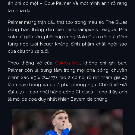
án chỉ có một – Cole Palmer. Và một mình anh rõ ràng
là chưa đủ.
Palmer mừng trận đấu thứ 100 trong màu áo The Blues
bằng bàn thắng đầu tiên tại Champions League. Pha
solo từ giữa sân, phối hợp cùng Malo Gusto rồi dứt điểm
tung nóc lưới Neuer khẳng định phẩm chất ngôi sao
của cầu thủ 22 tuổi.
Theo thống kê của
Cakhia Net
, không chỉ ghi bàn,
Palmer còn là trung tâm trong mọi pha bóng: chuyền
chính xác 89% (24/27), tạo 2 cơ hội rõ rệt, tham gia 43
lần chạm bóng và có 2 pha phòng ngự. Chỉ số xG+xA
đạt 0,77 – cao nhất hàng công Chelsea – cho thấy anh
là mối đe dọa duy nhất khiến Bayern dè chừng.