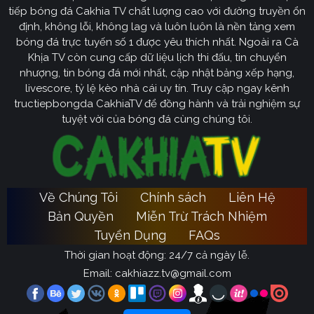
tiếp bóng đá Cakhia TV chất lượng cao với đường truyền ổn
định, không lỗi, không lag và luôn luôn là nền tảng xem
bóng đá trực tuyến số 1 được yêu thích nhất. Ngoài ra Cà
Khịa TV còn cung cấp dữ liệu lịch thi đấu, tin chuyển
nhượng, tin bóng đá mới nhất, cập nhật bảng xếp hạng,
livescore, tỷ lệ kèo nhà cái uy tín. Truy cập ngay kênh
tructiepbongda CakhiaTV để đồng hành và trải nghiệm sự
tuyệt vời của bóng đá cùng chúng tôi.
Về Chúng Tôi
Chính sách
Liên Hệ
Bản Quyền
Miễn Trừ Trách Nhiệm
Tuyển Dụng
FAQs
Thời gian hoạt động: 24/7 cả ngày lễ.
Email:
cakhiazz.tv@gmail.com