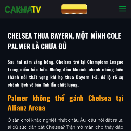
CƯỢC 8XBET
NHÀ CÁI UY TÍN
CƯỢC 8XBET
CHELSEA THUA BAYERN, MỘT MÌNH COLE
PALMER LÀ CHƯA ĐỦ
Sau hai năm vắng bóng, Chelsea trở lại Champions League
trong niềm háo hức. Nhưng đêm Munich nhanh chóng biến
thành nỗi thất vọng khi họ thua Bayern 1-3, để lộ rõ sự
chênh lệch về bản lĩnh lẫn chất lượng.
Palmer không thể gánh Chelsea tại
Allianz Arena
Ở sân chơi khắc nghiệt nhất châu Âu, câu hỏi đặt ra là:
ai đủ sức dẫn dắt Chelsea? Trận mở màn cho thấy đáp