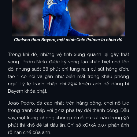
Chelsea thua Bayern, một mình Cole Palmer là chưa đủ.
Trong khi đó, những vệ tinh xung quanh lại gây thất
vọng. Pedro Neto được kỳ vọng tạo khác biệt nhờ tốc
độ, nhưng suốt 68 phút chỉ tung ra 1 cú sút hỏng đích,
tạo 1 cơ hội và gần như biến mất trong khâu phòng
ngự. Tỷ lệ tranh chấp chỉ 29% khiến anh dễ dàng bị
Bayern khóa chặt.
Joao Pedro, đá cao nhất trên hàng công, chơi nỗ lực
trong tranh chấp với 9/12 pha tay đôi thành công. Dẫu
vậy, một trung phong không có nổi cú sút nào trong 90
phút thì khó để lại dấu ấn. Chỉ số xG+xA 0,07 phản ánh
rõ hạn chế của anh.