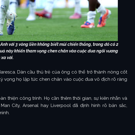
nh với 3 vòng liền không biết mùi chiến thắng, trong đó có 2
t quả này khiến tham vọng chen chân vào cuộc đua ngôi vương
 xa vời.
aresca. Dàn cầu thủ trẻ của ông có thể trở thành nòng cốt
kỳ vọng họ lập tức chen chân vào cuộc đua vô địch rõ ràng
n thiện công trình. Họ cần thêm thời gian, sự kiên nhẫn và
Man City, Arsenal hay Liverpool đã định hình rõ bản sắc,
mình.