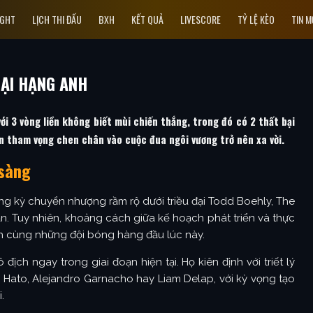
IGHT
LỊCH THI ĐẤU
BXH
KẾT QUẢ
LIVESCORE
TỶ LỆ KÈO
TIN M
ẠI HẠNG ANH
i 3 vòng liền không biết mùi chiến thắng, trong đó có 2 thất bại
n tham vọng chen chân vào cuộc đua ngôi vương trở nên xa vời.
 sàng
g kỳ chuyển nhượng rầm rộ dưới triều đại Todd Boehly, The
ạn. Tuy nhiên, khoảng cách giữa kế hoạch phát triển và thực
nh cùng những đội bóng hàng đầu lúc này.
ch ngay trong giai đoạn hiện tại. Họ kiên định với triết lý
l Hato, Alejandro Garnacho hay Liam Delap, với kỳ vọng tạo
.