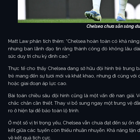
Chelsea chưa sẵn sàng đu
Matt Law phân tích thêm: “Chelsea hoàn toàn có khả năng
nhưng ban lãnh đạo tin rằng thành công đó không lâu dài.
sức duy trì chu kỳ đỉnh cao.”
Thực tế cho thấy Chelsea đang sở hữu đội hình trẻ trung bậ
trẻ mang đến sự tươi mới và khát khao, nhưng đi cùng với đ
hoặc giai đoạn áp lực cao.
Bài toán chiều sâu đội hình cũng là một vấn đề nan giải. V
chắc chắn cần thiết. Thay vì bổ sung ngay một trung vệ đẳ
ro ở hiện tại để bảo toàn lộ trình.
Ở một số vị trí trọng yếu, Chelsea vẫn chưa đạt đến sự ổn đ
kết giữa các tuyến còn thiếu nhuần nhuyễn. Khả năng tận
về kết quả tích cực.