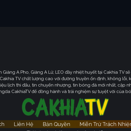
ên Giàng A Pho, Giàng A Lử, LEO đầy nhiệt huyết tại Cakhia TV 
Cakhia TV chất lượng cao với đường truyền ổn định, không lỗi, 
ệu lịch thi đấu, tin chuyển nhượng, tin bóng đá mới nhất, cập nhậ
gda CakhiaTV để đồng hành và trải nghiệm sự tuyệt vời của b
ch
Liên Hệ
Bản Quyền
Miễn Trừ Trách Nhi