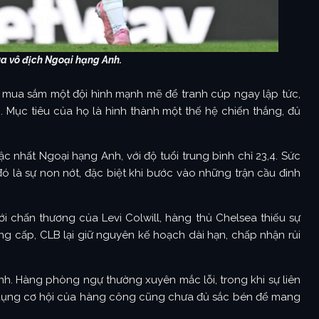
a vô địch Ngoại hạng Anh.
 mua sắm một đội hình mạnh mẽ để tranh cúp ngay lập tức,
 Mục tiêu của họ là hình thành một thế hệ chiến thắng, đủ
c nhất Ngoại hạng Anh, với độ tuổi trung bình chỉ 23,4. Sức
ó là sự non nớt, đặc biệt khi bước vào những trận cầu đinh
ới chấn thương của Levi Colwill, hàng thủ Chelsea thiếu sự
ng cấp, CLB lại giữ nguyên kế hoạch dài hạn, chấp nhận rủi
ịnh. Hàng phòng ngự thường xuyên mắc lỗi, trong khi sự liên
 dụng cơ hội của hàng công cũng chưa đủ sắc bén để mang