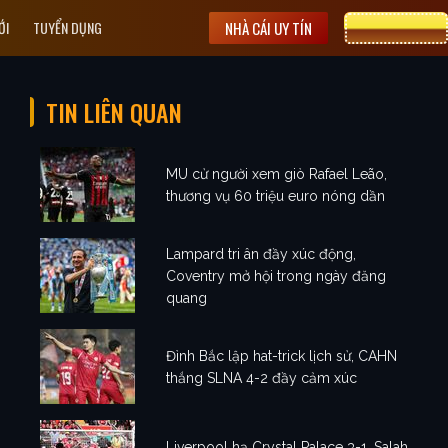
ỚI
TUYỂN DỤNG
NHÀ CÁI UY TÍN
CƯỢC 8XBET
TIN LIÊN QUAN
MU cử người xem giò Rafael Leão,
thương vụ 60 triệu euro nóng dần
Lampard tri ân đầy xúc động,
Coventry mở hội trong ngày đăng
quang
Đình Bắc lập hat-trick lịch sử, CAHN
thắng SLNA 4-2 đầy cảm xúc
Liverpool hạ Crystal Palace 3-1, Salah