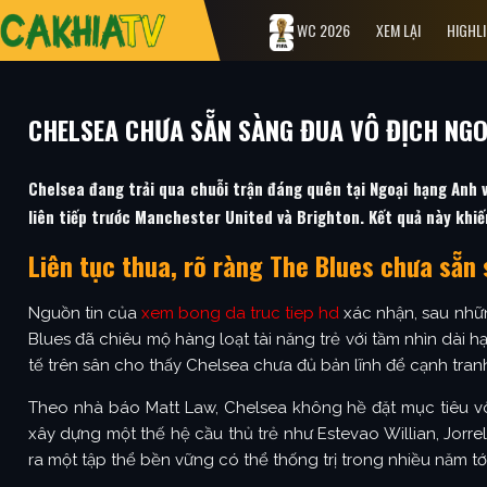
WC 2026
XEM LẠI
HIGHL
CHELSEA CHƯA SẴN SÀNG ĐUA VÔ ĐỊCH NGO
Chelsea đang trải qua chuỗi trận đáng quên tại Ngoại hạng Anh vớ
liên tiếp trước Manchester United và Brighton. Kết quả này khiế
Liên tục thua, rõ ràng The Blues chưa sẵn
Nguồn tin của
xem bong da truc tiep hd
xác nhận, sau nhữn
Blues đã chiêu mộ hàng loạt tài năng trẻ với tầm nhìn dài h
tế trên sân cho thấy Chelsea chưa đủ bản lĩnh để cạnh tra
Theo nhà báo Matt Law, Chelsea không hề đặt mục tiêu vô đị
xây dựng một thế hệ cầu thủ trẻ như Estevao Willian, Jorre
ra một tập thể bền vững có thể thống trị trong nhiều năm tới