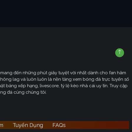
sẽ mang đến những phút giây tuyệt vời nhất dành cho fan hâm
không lag và luôn luôn là nền tảng xem bóng đá trực tuyến số
t bảng xếp hạng, livescore, tỷ lệ kèo nhà cái uy tín. Truy cập
óng đá cùng chúng tôi.
ệm
Tuyển Dụng
FAQs