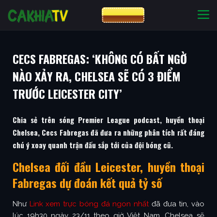
CƯỢC 8XBET
NHÀ CÁI UY TÍN
CƯỢC 8XBET
CECS FABREGAS: ‘KHÔNG CÓ BẤT NGỜ
NÀO XẢY RA, CHELSEA SẼ CÓ 3 ĐIỂM
TRƯỚC LEICESTER CITY’
Chia sẻ trên sóng Premier League podcast, huyền thoại
Chelsea, Cecs Fabregas đã đưa ra những phân tích rất đáng
chú ý xoay quanh trận đấu sắp tới của đội bóng cũ.
Chelsea đối đầu Leicester, huyền thoại
Fabregas dự đoán kết quả tỷ số
Như
Link xem trực bóng đá ngon nhất
đã đưa tin, vào
lúc 19h30 ngày 23/11 theo giờ Việt Nam, Chelsea sẽ