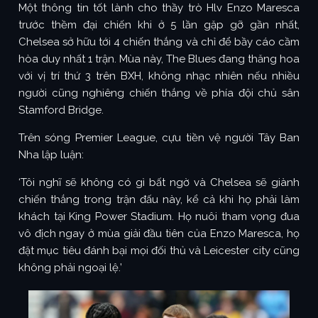
Một thông tin tốt lành cho thầy trò Hlv Enzo Maresca
trước thềm đại chiến khi ở 5 lần gặp gỡ gần nhất,
Chelsea sở hữu tới 4 chiến thắng và chỉ để bầy cáo cầm
hòa duy nhất 1 trận. Mùa này, The Blues đang thăng hoa
với vị trí thứ 3 trên BXH, không nhạc nhiên nếu nhiều
người cũng nghiêng chiến thắng về phía đội chủ sân
Stamford Bridge.
Trên sóng Premier League, cựu tiền vệ người Tây Ban
Nha lập luận:
‘Tôi nghĩ sẽ không có gì bất ngờ và Chelsea sẽ giành
chiến thắng trong trận đấu này, kể cả khi họ phải làm
khách tại King Power Stadium. Họ nuôi tham vọng đua
vô địch ngay ở mùa giải đầu tiên của Enzo Maresca, họ
đặt mục tiêu đánh bại mọi đối thủ và Leicester city cũng
không phải ngoại lệ.’