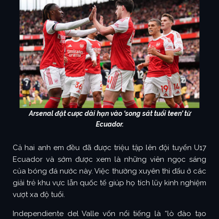
Arsenal đặt cược dài hạn vào ‘song sát tuổi teen’ từ
Ecuador.
Cả hai anh em đều đã được triệu tập lên đội tuyển U17
Ecuador và sớm được xem là những viên ngọc sáng
của bóng đá nước này. Việc thường xuyên thi đấu ở các
giải trẻ khu vực lẫn quốc tế giúp họ tích lũy kinh nghiệm
vượt xa độ tuổi.
Independiente del Valle vốn nổi tiếng là “lò đào tạo