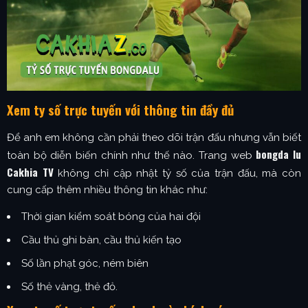
Xem ty số trực tuyến với thông tin đầy đủ
Để anh em không cần phải theo dõi trận đấu nhưng vẫn biết
bongda lu
toàn bộ diễn biến chính như thế nào. Trang web
Cakhia TV
không chỉ cập nhật tỷ số của trận đấu, mà còn
cung cấp thêm nhiều thông tin khác như:
Thời gian kiểm soát bóng của hai đội
Cầu thủ ghi bàn, cầu thủ kiến tạo
Số lần phạt góc, ném biên
Số thẻ vàng, thẻ đỏ.