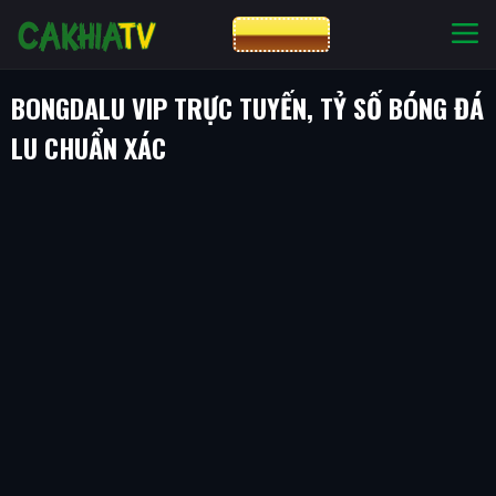
CƯỢC 8XBET
NHÀ CÁI UY TÍN
CƯỢC 8XBET
BONGDALU VIP TRỰC TUYẾN, TỶ SỐ BÓNG ĐÁ
LU CHUẨN XÁC