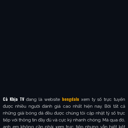
Cà Khịa TV
bongdalu
đang là website
xem ty số trực tuyến
được nhiều người đánh giá cao nhất hiện nay. Bởi tất cả
những giải bóng đá đều được chúng tôi cập nhật tỷ số trực
tiếp với thông tin đầy đủ và cực kỳ nhanh chóng. Mà qua đó,
anh em không cần phải xem trực tiếp nhưng vẫn biết kết