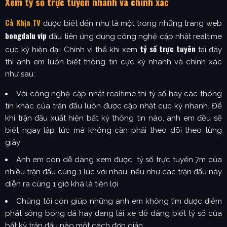
Xem ty số trực tuyến nhanh và chính xác
Cà Khịa TV
được biết đến như là một trong những trang web
bongdalu vip
đầu tiên ứng dụng công nghệ cập nhật realtime
tỷ số trực tuyên
cực kỳ hiện đại. Chính vì thế khi xem
tại đây
thì anh em luôn biết thông tin cực kỳ nhanh và chính xác
như sau:
Với công nghệ cập nhật realtime thì tỷ số hay các thông
tin khác của trận đấu luôn được cập nhật cực kỳ nhanh. Để
khi trận đấu xuất hiện bất kỳ thông tin nào, anh em đều sẽ
biết ngay lập tức mà không cần phải theo dõi theo từng
giây
Anh em còn dễ dàng xem được tỷ số trực tuyến 7m của
nhiều trận đấu cùng 1 lúc với nhau, nếu như các trận đấu này
diễn ra cùng 1 giờ khá là tiện lợi
Chúng tôi còn giúp những anh em không tìm được điểm
phát sóng bóng đá hay đang lái xe dễ dàng biết tỷ số của
bất kỳ trận đấu nào một cách đơn giản.