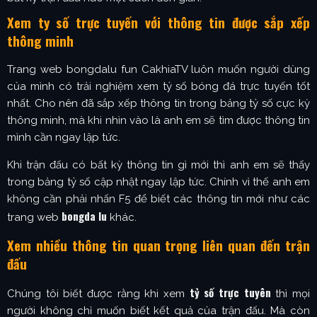
Xem ty số trực tuyến với thông tin được sắp xếp
thông minh
Trang web bongdalu fun CakhiaTV luôn muốn người dùng
của mình có trải nghiệm xem tỷ số bóng đá trực tuyến tốt
nhất. Cho nên đã sắp xếp thông tin trong bảng tỷ số cực kỳ
thông minh, mà khi nhìn vào là anh em sẽ tìm được thông tin
mình cần ngay lập tức.
Khi trận đấu có bất kỳ thông tin gì mới thì anh em sẽ thấy
trong bảng tỷ số cập nhật ngay lập tức. Chính vì thế anh em
không cần phải nhấn F5 để biết các thông tin mới như các
bongda lu
trang web
khác.
Xem nhiều thông tin quan trọng liên quan đến trận
đấu
tỷ số trực tuyên
Chúng tôi biết được rằng khi xem
thì mọi
người không chỉ muốn biết kết quả của trận đấu. Mà còn