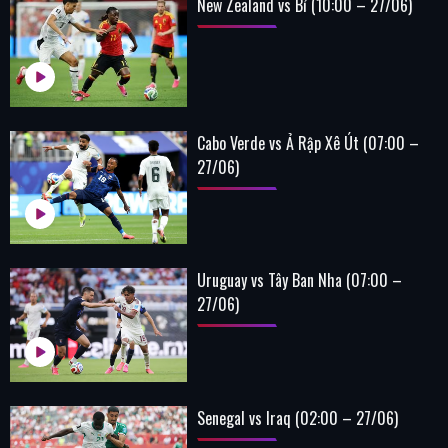
New Zealand vs Bỉ (10:00 – 27/06)
Cabo Verde vs Ả Rập Xê Út (07:00 –
27/06)
Uruguay vs Tây Ban Nha (07:00 –
27/06)
Senegal vs Iraq (02:00 – 27/06)