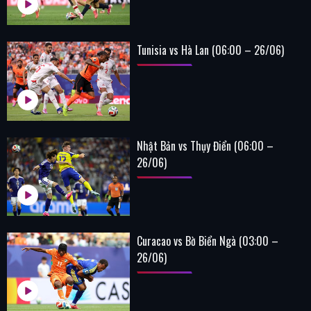
Tunisia vs Hà Lan (06:00 – 26/06)
Nhật Bản vs Thụy Điển (06:00 –
26/06)
Curacao vs Bờ Biển Ngà (03:00 –
26/06)