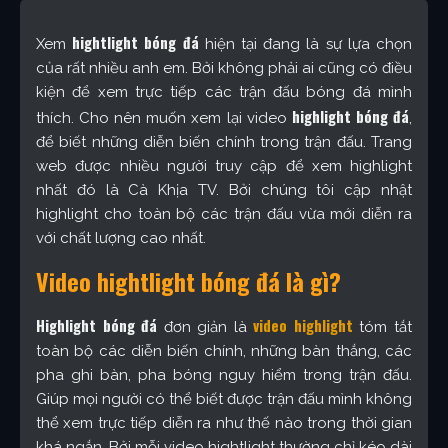
hightlight bóng đá
Xem
hiện tại đang là sự lựa chọn
của rất nhiều anh em. Bởi không phải ai cũng có điều
kiện để xem trực tiếp các trận đấu bóng đá mình
highlight bóng đá
thích. Cho nên muốn xem lại video
,
để biết những diễn biến chính trong trận đấu. Trang
web được nhiều người truy cập để xem highlight
nhất đó là Cà Khịa TV. Bởi chúng tôi cập nhật
highlight cho toàn bộ các trận đấu vừa mới diễn ra
với chất lượng cao nhất.
Video hightlight bóng đá là gì?
Highlight bóng đá
video highlight
đơn giản là
tóm tắt
toàn bộ các diễn biến chính, những bàn thắng, các
pha ghi bàn, pha bóng nguy hiểm trong trận đấu.
Giúp mọi người có thể biết được trận đấu mình không
thể xem trực tiếp diễn ra như thế nào trong thời gian
khá ngắn. Bởi mỗi video hightlight thường chỉ kéo dài