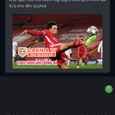
từ 5 cho đến 15 phút.
Video highlight bóng đá đêm qua
Hiện tại, số lượng người xem video highlight tại Việt
Nam khá là đông đảo. Bởi như bạn đã biết, các giải
bóng đá lớn trên thế giới đều ở Châu Âu. Cho nên
thời gian thi đấu khá muộn so với giờ Việt Nam, nên