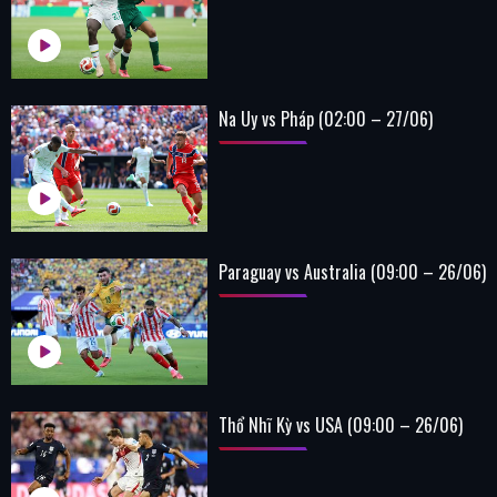
Na Uy vs Pháp (02:00 – 27/06)
Paraguay vs Australia (09:00 – 26/06)
Thổ Nhĩ Kỳ vs USA (09:00 – 26/06)