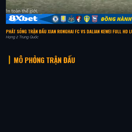
PHÁT SÓNG TRẬN ĐẤU XIAN RONGHAI FC VS DALIAN KEWEI FULL HD L
Hạng 2 Trung Quốc
MÔ PHỎNG TRẬN ĐẤU