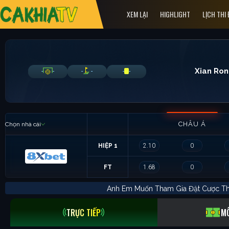
XEM LẠI
HIGHLIGHT
LỊCH THI
Xian Ron
-
-
-
-
-
-
CHÂU Á
Chọn nhà cái
HIỆP 1
2.10
0
FT
1.68
0
Anh Em Muốn Tham Gia Đặt Cược Thì
TRỰC TIẾP
M