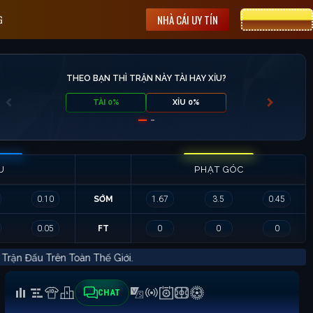
G
NHÀ CÁI UY TÍN
CƯỢC 8XBET
THEO BẠN THÌ TRẬN NÀY TÀI HAY XỈU?
TÀI 0%
XỈU 0%
U
PHẠT GÓC
SỚM
0.10
1.67
3.5
0.45
FT
0.05
0
0
0
ất Cả Các Trận Đấu Trên Toàn Thế Giới. Nếu anh em gặ
CHAT