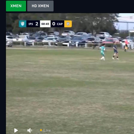
XMEN
HD XMEN