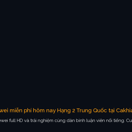
ewei miễn phí hôm nay Hạng 2 Trung Quốc tại Cakhi
ewei full HD và trải nghiệm cùng dàn bình luận viên nổi tiếng. 