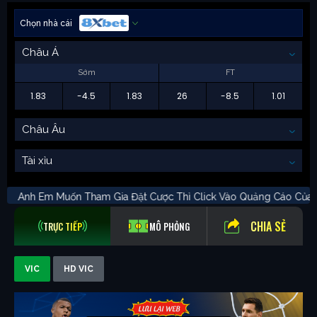
Chọn nhà cái
Châu Á
Sớm
FT
1.83
-4.5
1.83
26
-8.5
1.01
Châu Âu
Tài xỉu
Anh Em Muốn Tham Gia Đặt Cược Thì Click Vào Quảng 
CHIA SẺ
TRỰC TIẾP
MÔ PHỎNG
VIC
HD VIC