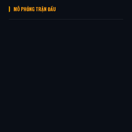
MÔ PHỎNG TRẬN ĐẤU