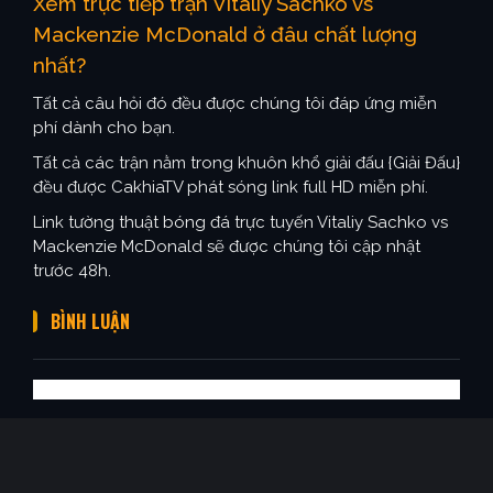
Xem trực tiếp trận Vitaliy Sachko vs
Mackenzie McDonald ở đâu chất lượng
nhất?
Tất cả câu hỏi đó đều được chúng tôi đáp ứng miễn
phí dành cho bạn.
Tất cả các trận nằm trong khuôn khổ giải đấu {Giải Đấu}
đều được CakhiaTV phát sóng link full HD miễn phí.
Link tường thuật bóng đá trực tuyến Vitaliy Sachko vs
Mackenzie McDonald sẽ được chúng tôi cập nhật
trước 48h.
BÌNH LUẬN