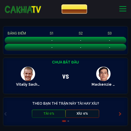
CƯỢC 8XBET
NHÀ CÁI UY TÍN
CƯỢC 8XBET
BẢNG ĐIỂM
S1
S2
S3
Vitaliy Sachko
-
-
-
Mackenzie McDonald
-
-
-
CHƯA BẮT ĐẦU
vs
Vitaliy Sachko
Mackenzie McDonald
THEO BẠN THÌ TRẬN NÀY TÀI HAY XỈU?
TÀI 0%
XỈU 0%