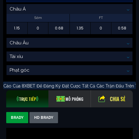
Châu Á
Sớm
FT
1.15
0
0.68
1.35
0
0.58
Châu Âu
Tài xỉu
Phạt góc
ào Quảng Cáo Của 8XBET Để Đăng Ký Đặt Cược Tất Cả Cá
CHIA SẺ
TRỰC TIẾP
MÔ PHỎNG
BRADY
HD BRADY