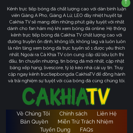
Kênh trực tiếp bóng đá chất lượng cao với dàn bình luận
viên Giàng A Pho, Giàng A Lử, LEO đầy nhiệt huyết tại
Cakhia TV sẽ mang đến những phút giây tuyệt vời nhất
dành cho fan hâm mộ khi xem bóng đá online. Hệ thống
kênh trực tiếp bóng đá Cakhia TV chất lượng cao với
đường truyền ổn định, không lỗi, không lag và luôn luôn
là nền tảng xem bóng đá trực tuyến số 1 được yêu thích
nhất. Ngoài ra Cà Khịa TV còn cung cấp dữ liệu lịch thi
đấu, tin chuyển nhượng, tin bóng đá mới nhất, cập nhật
bảng xếp hạng, livescore, tỷ lệ kèo nhà cái uy tín. Truy
cập ngay kênh tructiepbongda CakhiaTV để đồng hành
và trải nghiệm sự tuyệt vời của bóng đá cùng chúng tôi.
Về Chúng Tôi
Chính sách
Liên Hệ
Bản Quyền
Miễn Trừ Trách Nhiệm
Tuyển Dụng
FAQs