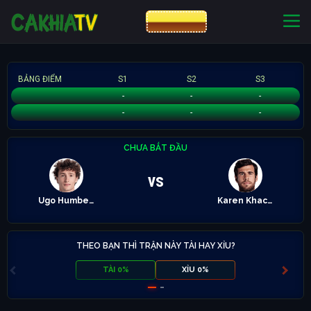
CƯỢC 8XBET
NHÀ CÁI UY TÍN
CƯỢC 8XBET
BẢNG ĐIỂM
S1
S2
S3
Ugo Humbert
-
-
-
Karen Khachanov
-
-
-
CHƯA BẮT ĐẦU
vs
Ugo Humbert
Karen Khachanov
THEO BẠN THÌ TRẬN NÀY TÀI HAY XỈU?
TÀI 0%
XỈU 0%